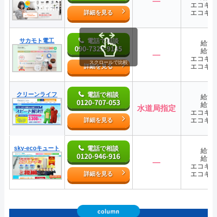
―
エコキ
エコキ
詳細を見る
サカモト電工
電話で相談
給湯
090-7325-9145
給湯
―
エコキ
スクロールで比較
エコキ
詳細を見る
クリーンライフ
電話で相談
給湯
0120-707-053
給湯
水道局指定
エコキ
エコキ
詳細を見る
sky-ecoキュート
電話で相談
給湯
0120-946-916
給湯
―
エコキ
エコキ
詳細を見る