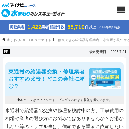
1,422
55,710
掲載業者
業者
相談件数
件以上
※2026年8月時点
水まわりのレスキューガイド
信頼できる給湯器修理業者・水道屋が見つか
PR
最終更新日： 2026.7.21
東通村の給湯器交換・修理業者
おすすめ比較！どこの会社に頼
む？
◆本ページはアフィリエイトプログラムによる収益を得ています。
東通村で給湯器の交換や修理を検討中の方、工事費用の
相場や業者の選び方にお悩みではありませんか？お湯が
出ない等のトラブル事は、信頼できる業者に依頼したい