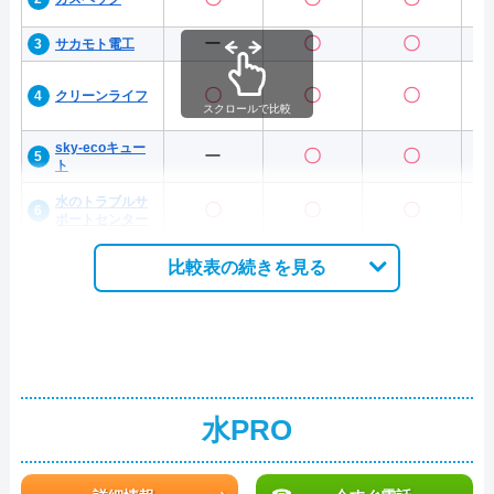
ー
〇
〇
サカモト電工
〇
〇
〇
クリーンライフ
スクロールで比較
sky-ecoキュー
ー
〇
〇
ト
水のトラブルサ
〇
〇
〇
ポートセンター
比較表の続きを見る
水PRO