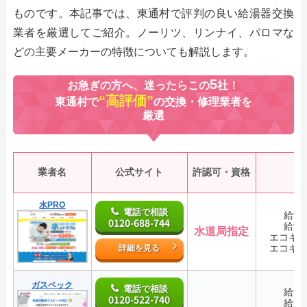
ものです。本記事では、東通村で評判の良い給湯器交換
業者を厳選してご紹介。ノーリツ、リンナイ、パロマな
どの主要メーカーの特徴についても解説します。
5
お急ぎの方へ、迷ったらこの
社！
“高評価”
東通村で
の交換・修理業者を
厳選
業者名
公式サイト
許認可・資格
水PRO
電話で相談
給湯
0120-688-744
給湯
水道局指定
エコキ
エコキ
詳細を見る
ガスペック
電話で相談
給湯
0120-522-740
給湯