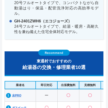
20号フルオートタイプで、コンパクトながら自
動湯はり・保温・配管洗浄対応の高効率モデ
ル。
GH-2401ZWH6（エコジョーズ）
24号フルオートタイプで、給湯・暖房・高耐久
性を兼ね備えた住宅全体対応モデル。
東通村でおすすめの
給湯器の交換・修理業者10選
業者名
即日対応
出張費無料
見積無料
水
ー
〇
〇
水PRO
〇
〇
〇
ガスペック