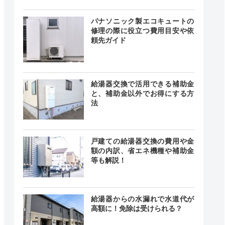
24時間
最短即日
中無休
パナソニック製エコキュートの
修理の際に役立つ費用目安や依
頼先ガイド
舗によっ
異なる
ー
舗によっ
給湯器交換で活用できる補助金
異なる
と、補助金以外でお得にする方
法
24時間
記載なし
中無休
戸建ての給湯器交換の費用や金
額の内訳、省エネ機種や補助金
等も解説！
0～17:00
給湯器からの水漏れで水道代が
―
なし
高額に！免除は受けられる？