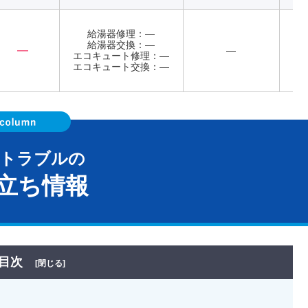
給湯器修理：―
給湯器交換：―
―
―
エコキュート修理：―
年
エコキュート交換：―
器トラブルの
立ち情報
目次
[閉じる]