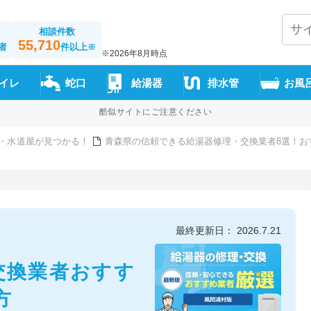
相談件数
55,710
者
件以上
※
※2026年8月時点
イレ
蛇口
給湯器
排水管
お風
酷似サイトにご注意ください
・水道屋が見つかる！
青森県の信頼できる給湯器修理・交換業者8選！お
最終更新日： 2026.7.21
交換業者おすす
方