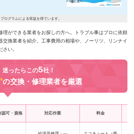
トプログラムによる収益を得ています。
修理ができる業者をお探しの方へ。トラブル事はプロに依頼
器交換業者を紹介。工事費用の相場や、ノーリツ、リンナイ
ださい。
5
、迷ったらこの
社！
”
の交換・修理業者を
厳選
受
許認可・資格
対応作業
料金
給湯器修理：―
エコキュート（商