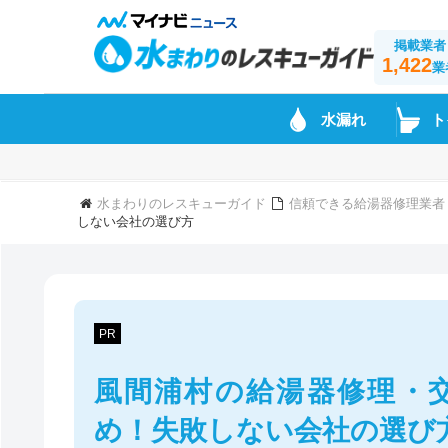
掲載業者
1,422
業
水漏れ
ト
水まわりのレスキューガイド
信頼できる給湯器修理業者
しない会社の選び方
PR
風間浦村の給湯器修理・
め！失敗しない会社の選び