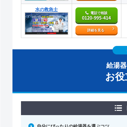
水の救急士
電話で相談
0120-995-414
詳細を見る
給湯
お役
自分にぴったりの給湯器を選ぶコツ