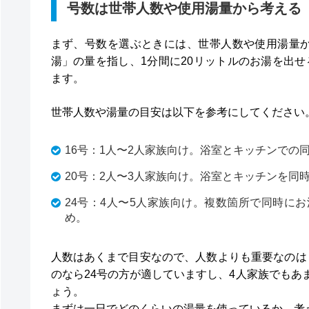
号数は世帯人数や使用湯量から考える
まず、号数を選ぶときには、世帯人数や使用湯量か
湯」の量を指し、1分間に20リットルのお湯を出せ
ます。
世帯人数や湯量の目安は以下を参考にしてください
16号：1人〜2人家族向け。浴室とキッチンでの
20号：2人〜3人家族向け。浴室とキッチンを同
24号：4人〜5人家族向け。複数箇所で同時に
め。
人数はあくまで目安なので、人数よりも重要なのは
のなら24号の方が適していますし、4人家族でもあ
ょう。
まずは一日でどのくらいの湯量を使っているか、考