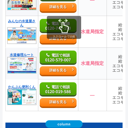
エコキ
エコキ
詳細を見る
みんなの水道屋さ
電話で相談
給湯
ん
0120-742-190
給湯
水道局指定
エコキ
スクロールで比較
エコキ
詳細を見る
水道修理ルート
電話で相談
給湯
0120-579-007
給湯
水道局指定
エコキ
エコキ
詳細を見る
かんぶん便利くん
電話で相談
給湯
0120-019-586
給湯
―
エコキ
エコキ
詳細を見る