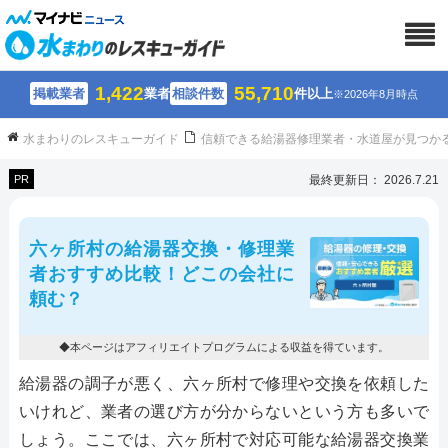
1,422
55,710
掲載業者
業者
相談件数
件以上
※2026年8月時点
水まわりのレスキューガイド
信頼できる給湯器修理業者・水道屋が見つか
PR
最終更新日： 2026.7.21
六ヶ所村の給湯器交換・修理業
者おすすめ比較！どこの会社に
頼む？
◆本ページはアフィリエイトプログラムによる収益を得ています。
給湯器の調子が悪く、六ヶ所村で修理や交換を依頼した
いけれど、業者の選び方が分からないという方も多いで
しょう。ここでは、六ヶ所村で対応可能な給湯器交換業