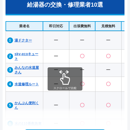
給湯器の交換・修理業者10選
業者名
即日対応
出張費無料
見積無料
水
ー
ー
ー
湯ドクター
sky-ecoキュー
ー
〇
〇
ト
みんなの水道屋
ー
ー
ー
さん
ー
〇
〇
水道修理ルート
スクロールで比較
かんぶん便利く
ー
〇
〇
ん
ー
〇
〇
水の110番救急車