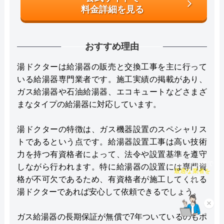
料金詳細を見る
おすすめ理由
湯ドクターは給湯器の販売と交換工事を主に行って
いる給湯器専門業者です。施工実績の掲載があり、
ガス給湯器や石油給湯器、エコキュートなどさまざ
まなタイプの給湯器に対応しています。
湯ドクターの特徴は、ガス機器設置のスペシャリス
トであるという点です。給湯器設置工事は高い技術
力を持つ有資格者によって、法令や設置基準を遵守
しながら行われます。特に給湯器の設置には専門資
チャット診断で
最適な業者を
格が不可欠であるため、有資格者が施工してくれる
ご提案
湯ドクターであれば安心して依頼できるでしょう。
×
ガス給湯器の長期保証が無償で7年ついているのもポ