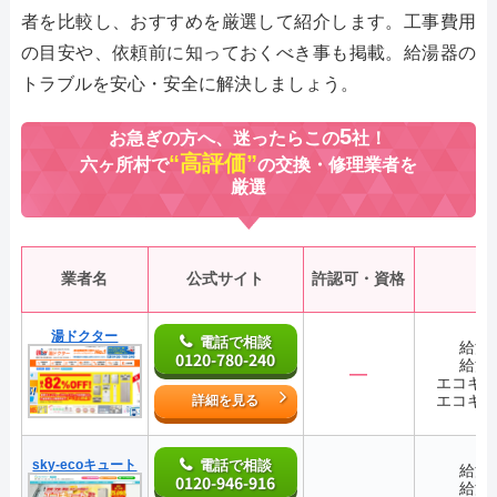
者を比較し、おすすめを厳選して紹介します。工事費用
の目安や、依頼前に知っておくべき事も掲載。給湯器の
トラブルを安心・安全に解決しましょう。
5
お急ぎの方へ、迷ったらこの
社！
“高評価”
六ヶ所村で
の交換・修理業者を
厳選
業者名
公式サイト
許認可・資格
湯ドクター
電話で相談
給湯
0120-780-240
給湯
―
エコキ
エコキ
詳細を見る
sky-ecoキュート
電話で相談
給湯
0120-946-916
給湯
―