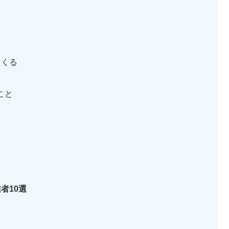
てくる
こと
者10選