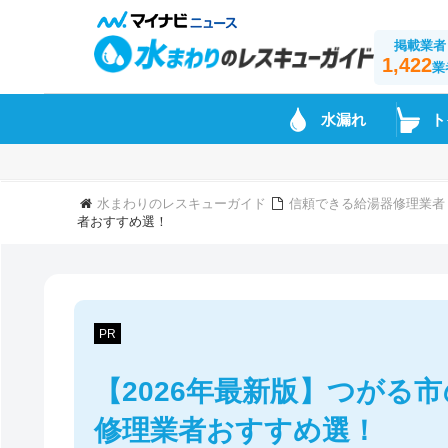
掲載業者
1,422
業
水漏れ
ト
水まわりのレスキューガイド
信頼できる給湯器修理業者
者おすすめ選！
PR
【2026年最新版】つがる
修理業者おすすめ選！