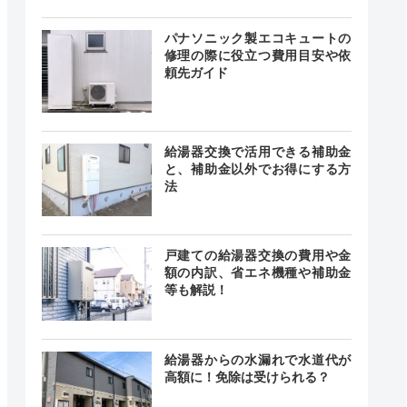
載なし
記載なし
中無休
パナソニック製エコキュートの
修理の際に役立つ費用目安や依
頼先ガイド
0～17:00
―
なし
給湯器交換で活用できる補助金
と、補助金以外でお得にする方
法
24時間
記載なし
戸建ての給湯器交換の費用や金
中無休
額の内訳、省エネ機種や補助金
等も解説！
0～19:30
給湯器からの水漏れで水道代が
曜、祝日
ご要望に
―
高額に！免除は受けられる？
休日対応
可能）