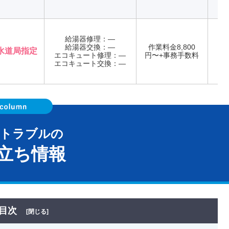
給湯器修理：―
給湯器交換：―
作業料金8,800
水道局指定
エコキュート修理：―
円〜+事務手数料
年
エコキュート交換：―
器トラブルの
立ち情報
目次
[閉じる]