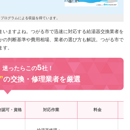
トプログラムによる収益を得ています。
まいますよね。つがる市で迅速に対応する給湯器交換業者を
かの判断基準や費用相場、業者の選び方も解説。つがる市で
ます。
5
、迷ったらこの
社！
”
の交換・修理業者を
厳選
受
許認可・資格
対応作業
料金