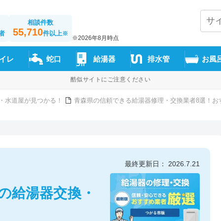
相談件数
55,710
者
件以上
※
※2026年8月時点
イレ
蛇口
給湯器
排水管
お風
酷似サイトにご注意ください
・水道屋が見つかる！
青森県の信頼できる給湯器修理・交換業者8選！お
最終更新日： 2026.7.21
市の給湯器交換・