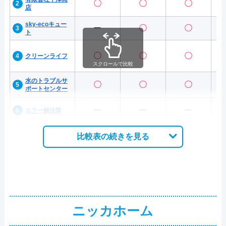
〇
〇
〇
店
sky-ecoキュー
ー
〇
〇
ト
〇
〇
〇
クリーンライフ
スクロールで比較
水のトラブルサ
〇
〇
〇
ポートセンター
ー
ー
ー
エラー解決隊
比較表の続きを見る
ニッカホーム