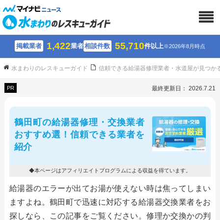
1,422
55,710
掲載業者
業者
相談件数
件以上
※2026年8月時点
水まわりのレスキューガイド
信頼できる給湯器修理業者・水道屋が見つか
PR
最終更新日： 2026.7.21
鶴田町の給湯器修理・交換業者
おすすめ選！信頼できる業者を
紹介
◆本ページはアフィリエイトプログラムによる収益を得ています。
給湯器のエラーが出てお湯が使えない時は焦ってしまい
ますよね。鶴田町で迅速に対応する給湯器交換業者をお
探しなら、この記事をご覧ください。修理か交換かの判