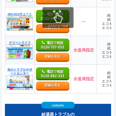
sky-ecoキュート
電話で相談
給湯
0120-946-916
給湯
―
エコキ
スクロールで比較
エコキ
詳細を見る
クリーンライフ
電話で相談
給湯
0120-707-053
給湯
水道局指定
エコキ
エコキ
詳細を見る
水のトラブルサポ
電話で相談
給湯
ートセンター
0120-882-333
給湯
水道局指定
エコキ
エコキ
詳細を見る
給湯器トラブルの