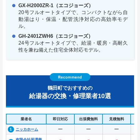
GX-H2000ZR-1（エコジョーズ）
20号フルオートタイプで、コンパクトながら自
動湯はり・保温・配管洗浄対応の高効率モデ
ル。
GH-2401ZWH6（エコジョーズ）
24号フルオートタイプで、給湯・暖房・高耐久
性を兼ね備えた住宅全体対応モデル。
鶴田町でおすすめの
給湯器の交換・修理業者10選
業者名
即日対応
出張費無料
見積無料
水
ー
ー
ー
ニッカホーム
有限会社平澤商