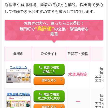
断基準や費用相場、業者の選び方も解説。鶴田町で安心
して依頼できるおすすめ業者を厳選して紹介します。
5
お急ぎの方へ、迷ったらこの
社！
“高評価”
鶴田町で
の交換・修理業者を
厳選
業者名
公式サイト
許認可・資格
ニッカホーム
電話で相談
給湯
店舗ごと
給湯
水道局指定
エコキ
エコキ
詳細を見る
有限会社平澤商店
電話で相談
給湯
0120-33-1033
給湯
―
エコキ
エコキ
詳細を見る