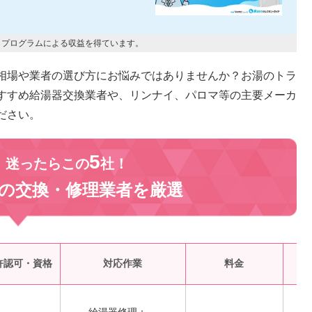
トプログラムによる収益を得ています。
相場や業者の選び方にお悩みではありませんか？お湯のトラ
すすめ給湯器交換業者や、リンナイ、パロマ等の主要メーカ
ださい。
5
、迷ったらこの
社！
の交換・修理業者を
厳選
受
許認可・資格
対応作業
料金