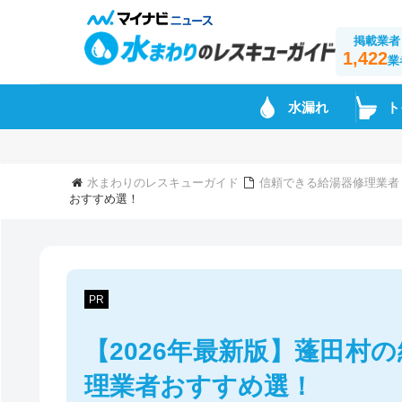
掲載業者
1,422
業
水漏れ
ト
水まわりのレスキューガイド
信頼できる給湯器修理業者
おすすめ選！
PR
【2026年最新版】蓬田村
理業者おすすめ選！