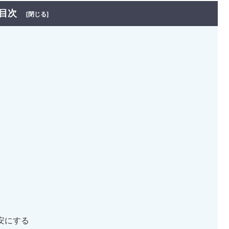
目次
[閉じる]
安にする