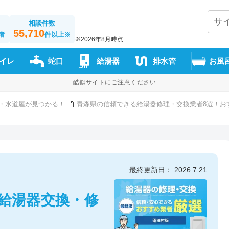
相談件数
55,710
者
件以上
※
※2026年8月時点
イレ
蛇口
給湯器
排水管
お風
酷似サイトにご注意ください
・水道屋が見つかる！
青森県の信頼できる給湯器修理・交換業者8選！お
最終更新日： 2026.7.21
の給湯器交換・修