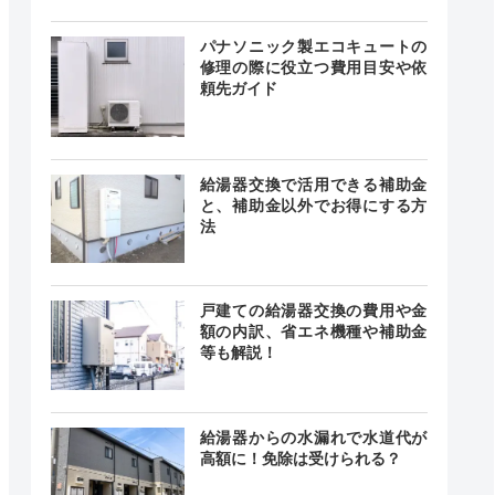
24時間
最短30分
中無休
パナソニック製エコキュートの
修理の際に役立つ費用目安や依
頼先ガイド
24時間
記載なし
中無休
給湯器交換で活用できる補助金
と、補助金以外でお得にする方
法
戸建ての給湯器交換の費用や金
額の内訳、省エネ機種や補助金
24時間
最短30分
等も解説！
中無休
給湯器からの水漏れで水道代が
高額に！免除は受けられる？
0～19:30