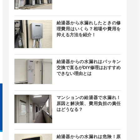
曜、祝日
ご要望に
―
休日対応
可能）
給湯器から水漏れしたときの修
理費用はいくら？相場や費用を
抑える方法を紹介！
舗ごと
記載なし
店舗ごと
給湯器からの水漏れはパッキン
交換で直るがDIY修理はおすすめ
できない理由とは
マンションの給湯器で水漏れ！
原因と解決策、費用負担の責任
はどうなる？
給湯器からの水漏れは危険！原