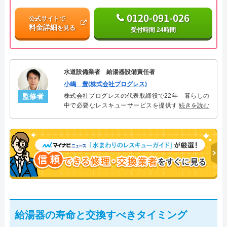
0120-091-026
公式サイトで
料金詳細
を見る
受付時間 24時間
水道設備業者 給湯器設備責任者
小嶋 豊(株式会社プログレス)
監修者
株式会社プログレスの代表取締役で22年 暮らしの
中で必要なレスキューサービスを提供する株式会社
続きを読む
プログレスにて給湯器設備を担当。水回り業務に15
年従事し、累計500件の給湯器関連のトラブルを解
決。多くのお客様に信頼される「給湯器」のスペシ
ャリスト。
給湯器の寿命と交換すべきタイミング