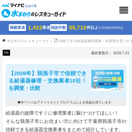
1,422
55,710
掲載業者
業者
相談件数
件以上
※2026年8月時点
水まわりのレスキューガイド
信頼できる給湯器修理業者・水道屋が見つか
PR
最終更新日： 2026.7.21
【2026年】我孫子市で信頼でき
る給湯器修理・交換業者10社！
を調査・比較
◆本ページはアフィリエイトプログラムによる収益を得ています。
給湯器の故障ですぐに修理業者に駆けつけてほしい！
そんな我孫子市にお住まい方に向けて千葉県我孫子市の
信頼できる給湯器交換業者をまとめて紹介しています。