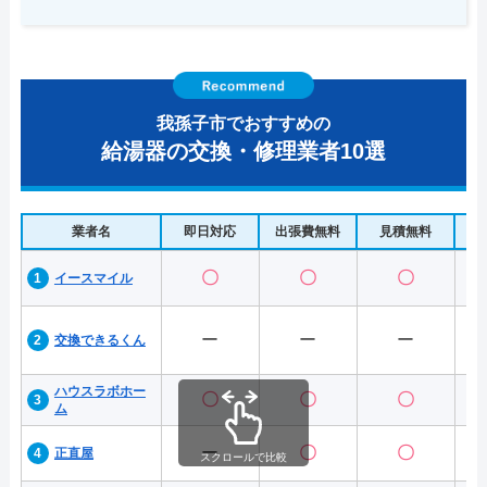
我孫子市でおすすめの
給湯器の交換・修理業者10選
業者名
即日対応
出張費無料
見積無料
水
〇
〇
〇
イースマイル
ー
ー
ー
交換できるくん
ハウスラボホー
〇
〇
〇
ム
ー
〇
〇
正直屋
スクロールで比較