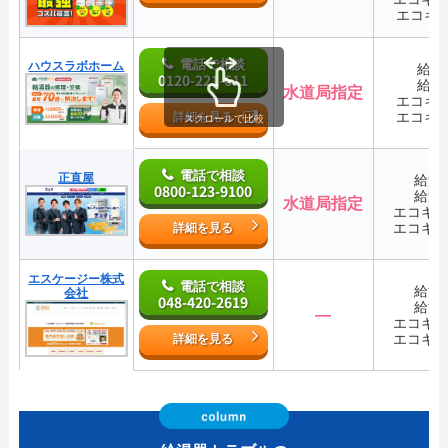
エコキ
電話で相談
ハウスラボホーム
給湯
0120-221-611
給湯
水道局指定
エコキ
エコキ
詳細を見る
スクロールで比較
電話で相談
正直屋
給湯
0800-123-9100
給湯
水道局指定
エコキ
エコキ
詳細を見る
エスケージー株式
電話で相談
給湯
会社
048-420-2619
給湯
―
エコキ
エコキ
詳細を見る