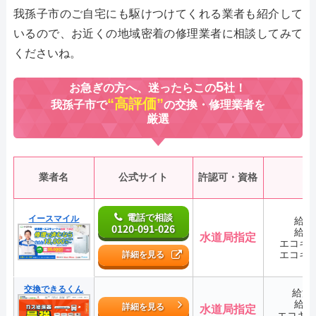
我孫子市のご自宅にも駆けつけてくれる業者も紹介して
いるので、お近くの地域密着の修理業者に相談してみて
くださいね。
5
お急ぎの方へ、迷ったらこの
社！
“高評価”
我孫子市で
の交換・修理業者を
厳選
業者名
公式サイト
許認可・資格
電話で相談
イースマイル
給湯
0120-091-026
給湯
水道局指定
エコキ
エコキ
詳細を見る
交換できるくん
給湯
給湯
詳細を見る
水道局指定
エコキ