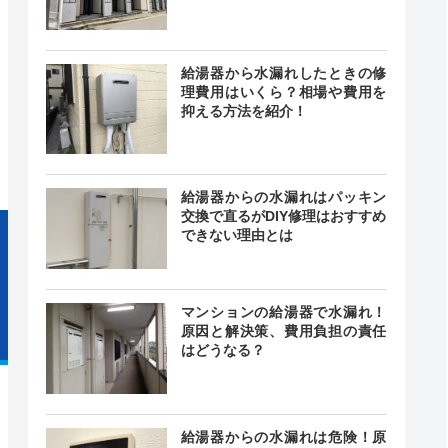
給湯器から水漏れしたときの修
0〜18:00
理費用はいくら？相場や費用を
曜日、祝
―
抑える方法を紹介！
日
給湯器からの水漏れはパッキン
交換で直るがDIY修理はおすすめ
できない理由とは
マンションの給湯器で水漏れ！
原因と解決策、費用負担の責任
はどうなる？
給湯器からの水漏れは危険！原