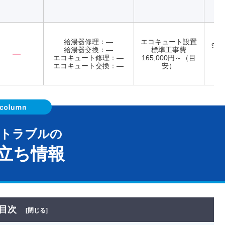
給湯器修理：―
エコキュート設置
9:0
給湯器交換：―
標準工事費
―
日
エコキュート修理：―
165,000円～（目
エコキュート交換：―
安）
器トラブルの
立ち情報
目次
[閉じる]