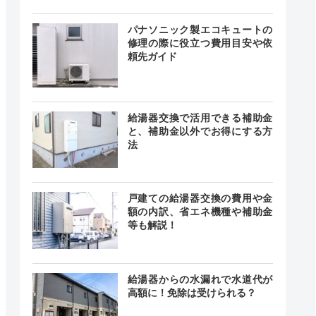
24時間
最短20分
中無休
パナソニック製エコキュートの
修理の際に役立つ費用目安や依
頼先ガイド
時間365日
最短30分
中無休
給湯器交換で活用できる補助金
と、補助金以外でお得にする方
法
時間 年中
無休
最短20分
戸建ての給湯器交換の費用や金
中無休
額の内訳、省エネ機種や補助金
等も解説！
給湯器からの水漏れで水道代が
0～21:00
高額に！免除は受けられる？
記載なし
曜、祝日