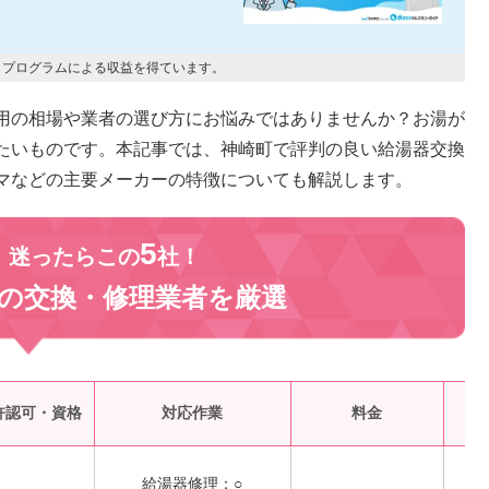
トプログラムによる収益を得ています。
用の相場や業者の選び方にお悩みではありませんか？お湯が
たいものです。本記事では、神崎町で評判の良い給湯器交換
マなどの主要メーカーの特徴についても解説します。
5
、迷ったらこの
社！
の交換・修理業者を
厳選
受
許認可・資格
対応作業
料金
給湯器修理：○