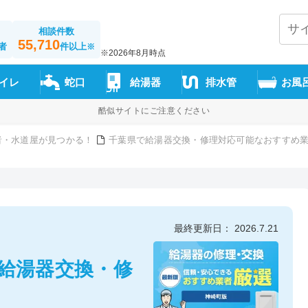
相談件数
55,710
者
件以上
※
※2026年8月時点
イレ
蛇口
給湯器
排水管
お風
酷似サイトにご注意ください
者・水道屋が見つかる！
千葉県で給湯器交換・修理対応可能なおすすめ業
最終更新日： 2026.7.21
の給湯器交換・修