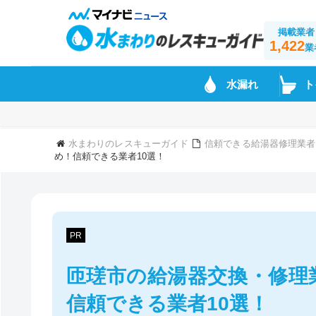
掲載業者
1,422
業
水漏れ
ト
水まわりのレスキューガイド
信頼できる給湯器修理業者
め！信頼できる業者10選！
PR
匝瑳市の給湯器交換・修理
信頼できる業者10選！