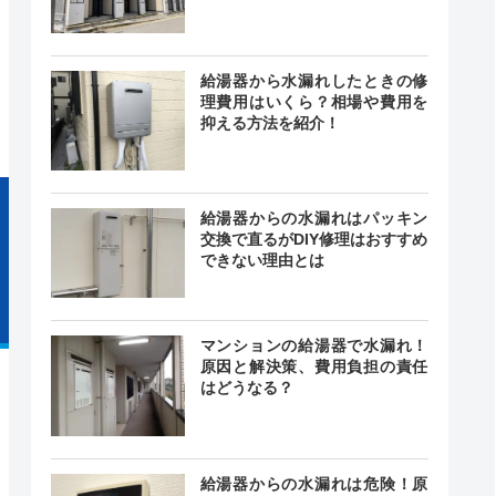
0～18:00
・祝（工
―
給湯器から水漏れしたときの修
は可能）
理費用はいくら？相場や費用を
抑える方法を紹介！
給湯器からの水漏れはパッキン
交換で直るがDIY修理はおすすめ
できない理由とは
マンションの給湯器で水漏れ！
原因と解決策、費用負担の責任
はどうなる？
給湯器からの水漏れは危険！原