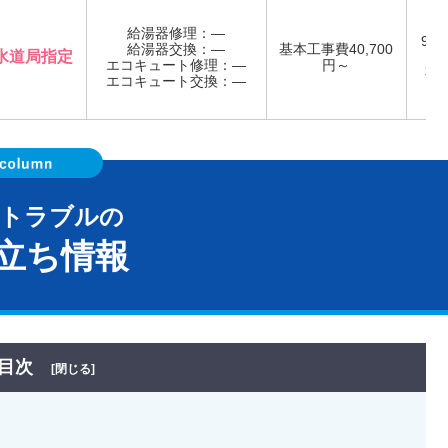
給湯器修理：―
9:0
給湯器交換：―
基本工事費40,700
水道局指定
日
エコキュート修理：―
円～
事
エコキュート交換：―
器トラブルの
立ち情報
目次
[閉じる]