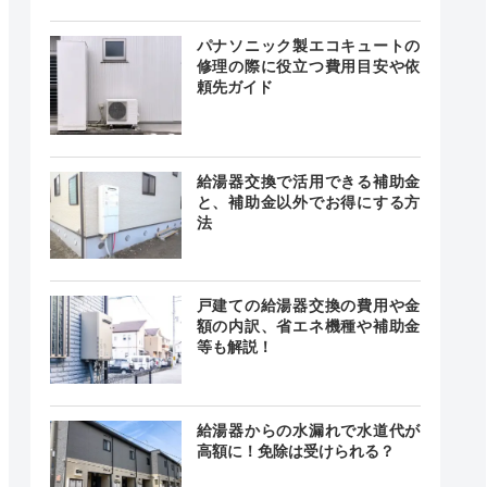
24時間
最短20分
中無休
パナソニック製エコキュートの
修理の際に役立つ費用目安や依
頼先ガイド
0~20:00
―
/31~1/3
給湯器交換で活用できる補助金
と、補助金以外でお得にする方
法
時間 年中
無休
最短20分
中無休
戸建ての給湯器交換の費用や金
額の内訳、省エネ機種や補助金
等も解説！
時間365日
GPSシステ
付中！
ムで30分ス
時間365日
ピード訪
給湯器からの水漏れで水道代が
受付中
問！！
高額に！免除は受けられる？