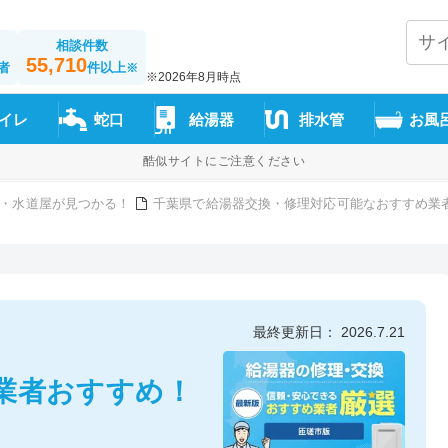
相談件数
55,710
者
件以上
※
※2026年8月時点
イレ
蛇口
給湯器
排水管
お風
酷似サイトにご注意ください
・水道屋が見つかる！
千葉県で給湯器交換・修理対応可能なおすすめ業者
最終更新日： 2026.7.21
業者おすすめ！