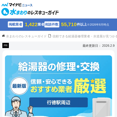
1,422
55,710
掲載業者
業者
相談件数
件以上
※2026年8月時点
水まわりのレスキューガイド
信頼できる給湯器修理業者・水道屋が見つか
PR
最終更新日： 2026.2.9