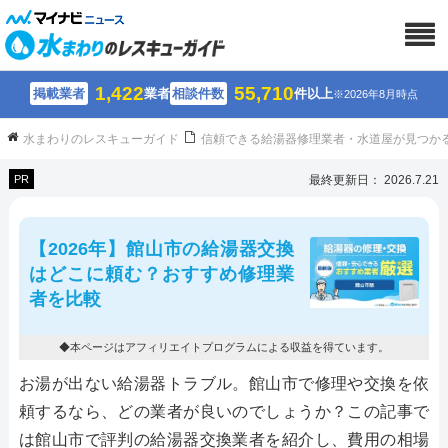
1,422
55,710
掲載業者
業者
相談件数
件以上
※2026年8月時点
水まわりのレスキューガイド
信頼できる給湯器修理業者・水道屋が見つか
PR
最終更新日： 2026.7.21
【2026年】館山市の給湯器交換
はどこに頼む？おすすめ修理業
者を比較
◆本ページはアフィリエイトプログラムによる収益を得ています。
お湯が出ない給湯器トラブル。館山市で修理や交換を依
頼するなら、どの業者が良いのでしょうか？この記事で
は館山市で評判の給湯器交換業者を紹介し、費用の相場