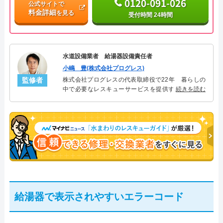
0120-091-026
公式サイトで
料金詳細
を見る
受付時間 24時間
水道設備業者 給湯器設備責任者
小嶋 豊(株式会社プログレス)
監修者
株式会社プログレスの代表取締役で22年 暮らしの
中で必要なレスキューサービスを提供する株式会社
続きを読む
プログレスにて給湯器設備を担当。水回り業務に15
年従事し、累計500件の給湯器関連のトラブルを解
決。多くのお客様に信頼される「給湯器」のスペシ
ャリスト。
給湯器で表示されやすいエラーコード