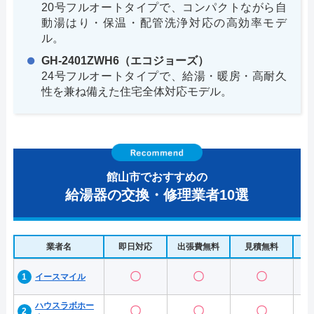
20号フルオートタイプで、コンパクトながら自
動湯はり・保温・配管洗浄対応の高効率モデ
ル。
GH-2401ZWH6（エコジョーズ）
24号フルオートタイプで、給湯・暖房・高耐久
性を兼ね備えた住宅全体対応モデル。
館山市でおすすめの
給湯器の交換・修理業者10選
業者名
即日対応
出張費無料
見積無料
水
〇
〇
〇
イースマイル
ハウスラボホー
〇
〇
〇