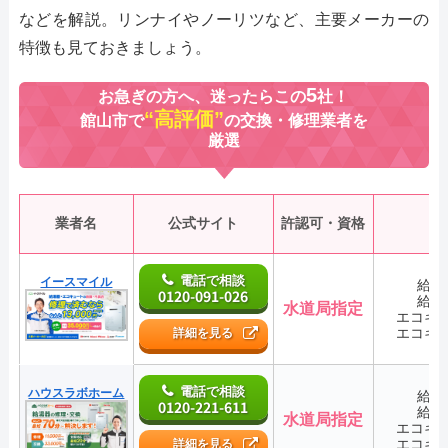
などを解説。リンナイやノーリツなど、主要メーカーの
特徴も見ておきましょう。
5
お急ぎの方へ、迷ったらこの
社！
“高評価”
館山市で
の交換・修理業者を
厳選
業者名
公式サイト
許認可・資格
電話で相談
イースマイル
給湯
0120-091-026
給湯
水道局指定
エコキ
エコキ
詳細を見る
電話で相談
ハウスラボホーム
給湯
0120-221-611
給湯
水道局指定
エコキ
エコキ
詳細を見る