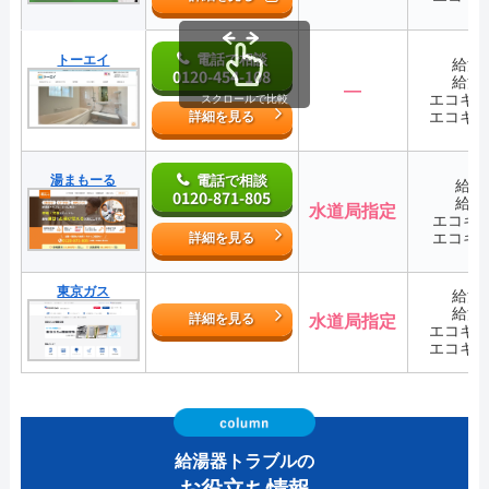
電話で相談
トーエイ
給湯
0120-454-108
給湯
―
エコキ
スクロールで比較
エコキ
詳細を見る
湯まもーる
電話で相談
給湯
0120-871-805
給湯
水道局指定
エコキ
エコキ
詳細を見る
東京ガス
給湯
給湯
詳細を見る
水道局指定
エコキ
エコキ
給湯器トラブルの
お役立ち情報