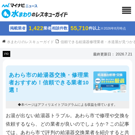
1,422
55,710
掲載業者
業者
相談件数
件以上
※2026年8月時点
水まわりのレスキューガイド
信頼できる給湯器修理業者・水道屋が見つか
PR
最終更新日： 2026.7.21
あわら市の給湯器交換・修理業
者おすすめ！信頼できる業者10
選！
◆本ページはアフィリエイトプログラムによる収益を得ています。
お湯が出ない給湯器トラブル。あわら市で修理や交換を
依頼するなら、どの業者が良いのでしょうか？この記事
では、あわら市で評判の給湯器交換業者を紹介すると共