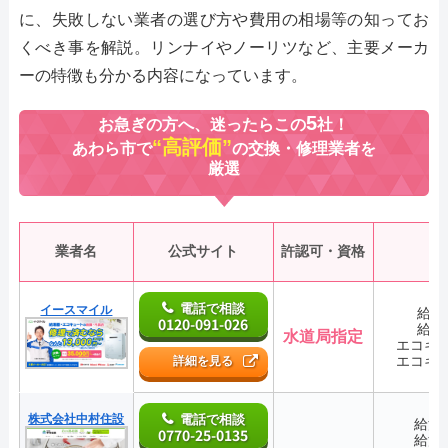
に、失敗しない業者の選び方や費用の相場等の知ってお
くべき事を解説。リンナイやノーリツなど、主要メーカ
ーの特徴も分かる内容になっています。
5
お急ぎの方へ、迷ったらこの
社！
“高評価”
あわら市で
の交換・修理業者を
厳選
業者名
公式サイト
許認可・資格
電話で相談
イースマイル
給湯
0120-091-026
給湯
水道局指定
エコキ
エコキ
詳細を見る
株式会社中村住設
電話で相談
給湯
0770-25-0135
給湯
―