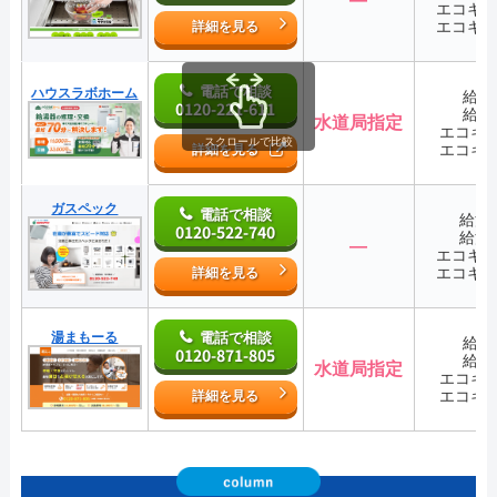
エコキ
エコキ
詳細を見る
電話で相談
ハウスラボホーム
給湯
0120-221-611
給湯
水道局指定
エコキ
スクロールで比較
エコキ
詳細を見る
ガスペック
電話で相談
給湯
0120-522-740
給湯
―
エコキ
エコキ
詳細を見る
湯まもーる
電話で相談
給湯
0120-871-805
給湯
水道局指定
エコキ
エコキ
詳細を見る