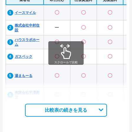
業者名
即日対応
出張費無料
見積無料
水
〇
〇
〇
イースマイル
株式会社中村住
ー
〇
〇
設
ハウスラボホー
〇
〇
〇
ム
〇
〇
〇
ガスペック
スクロールで比較
〇
〇
〇
湯まもーる
有限会社平澤商
〇
〇
〇
店
比較表の続きを見る