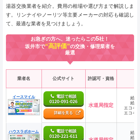
湯器交換業者を紹介。費用の相場や選び方まで解説しま
す。リンナイやノーリツ等主要メーカーの対応も確認し
て、最適な業者を見つけましょう。
5
お急ぎの方へ、迷ったらこの
社！
“高評価”
坂井市で
の交換・修理業者を
厳選
業者名
公式サイト
許認可・資格
電話で相談
イースマイル
給湯
0120-091-026
給湯
水道局指定
エコキ
エコキ
詳細を見る
電話で相談
ハウスラボホーム
給湯
0120-221-611
給湯
水道局指定