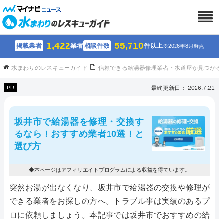
1,422
55,710
掲載業者
業者
相談件数
件以上
※2026年8月時点
水まわりのレスキューガイド
信頼できる給湯器修理業者・水道屋が見つか
PR
最終更新日： 2026.7.21
坂井市で給湯器を修理・交換す
るなら！おすすめ業者10選！と
選び方
◆本ページはアフィリエイトプログラムによる収益を得ています。
突然お湯が出なくなり、坂井市で給湯器の交換や修理が
できる業者をお探しの方へ。トラブル事は実績のあるプ
ロに依頼しましょう。本記事では坂井市でおすすめの給