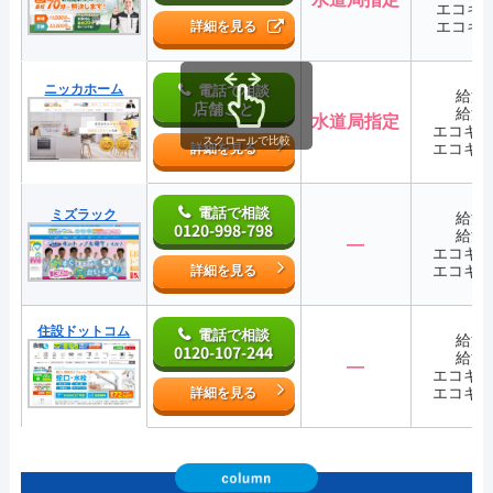
エコキ
エコキ
詳細を見る
ニッカホーム
電話で相談
給湯
店舗ごと
給湯
水道局指定
エコキ
スクロールで比較
エコキ
詳細を見る
電話で相談
ミズラック
給湯
0120-998-798
給湯
―
エコキ
エコキ
詳細を見る
住設ドットコム
電話で相談
給湯
0120-107-244
給湯
―
エコキ
エコキ
詳細を見る