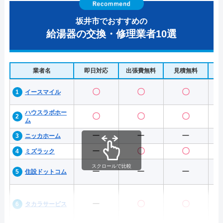
坂井市でおすすめの
給湯器の交換・修理業者10選
業者名
即日対応
出張費無料
見積無料
水
〇
〇
〇
イースマイル
ハウスラボホー
〇
〇
〇
ム
ー
ー
ー
ニッカホーム
ー
〇
〇
ミズラック
スクロールで比較
ー
ー
ー
住設ドットコム
ー
〇
〇
タカラサービス