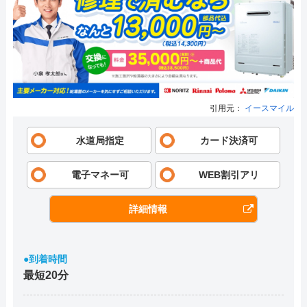
引用元：
イースマイル
水道局指定
カード決済可
電子マネー可
WEB割引アリ
詳細情報
●到着時間
最短20分