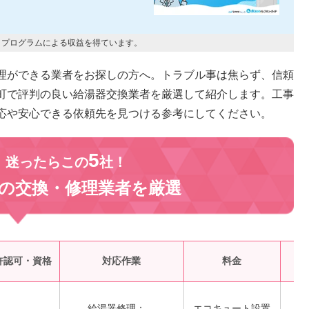
トプログラムによる収益を得ています。
理ができる業者をお探しの方へ。トラブル事は焦らず、信頼
町で評判の良い給湯器交換業者を厳選して紹介します。工事
応や安心できる依頼先を見つける参考にしてください。
5
、迷ったらこの
社！
の交換・修理業者を
厳選
受
許認可・資格
対応作業
料金
給湯器修理：―
エコキュート設置