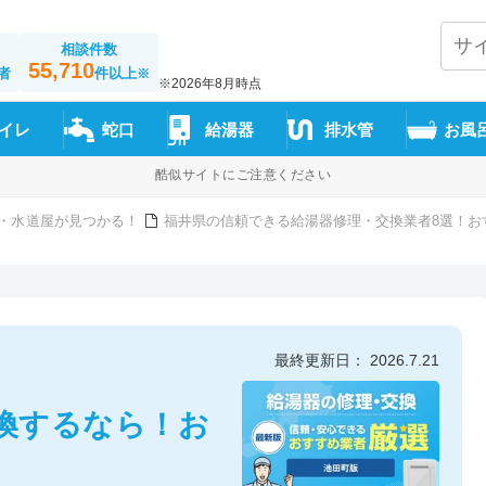
相談件数
55,710
者
件以上
※
※2026年8月時点
イレ
蛇口
給湯器
排水管
お風
酷似サイトにご注意ください
・水道屋が見つかる！
福井県の信頼できる給湯器修理・交換業者8選！お
最終更新日： 2026.7.21
換するなら！お