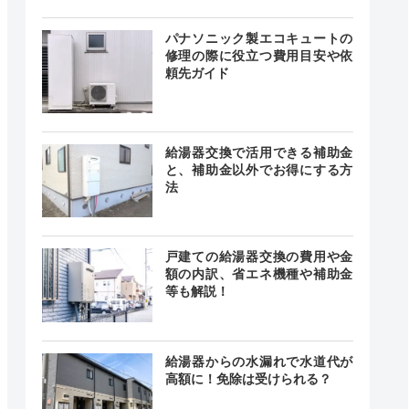
0〜18:00
曜日、祝
―
日
パナソニック製エコキュートの
修理の際に役立つ費用目安や依
頼先ガイド
24時間
最短即日
中無休
給湯器交換で活用できる補助金
と、補助金以外でお得にする方
法
24時間
最短30分
中無休
戸建ての給湯器交換の費用や金
額の内訳、省エネ機種や補助金
等も解説！
給湯器からの水漏れで水道代が
0~19:00
高額に！免除は受けられる？
―
日曜