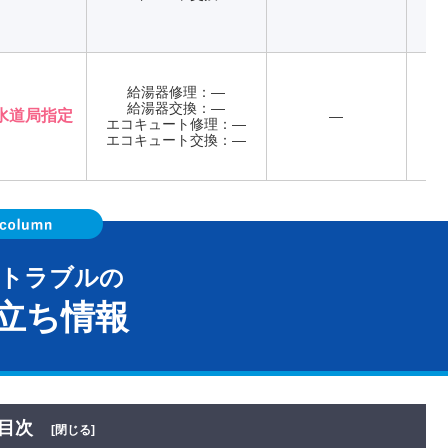
給湯器修理：―
給湯器交換：―
水道局指定
―
エコキュート修理：―
年
エコキュート交換：―
器トラブルの
立ち情報
目次
[閉じる]