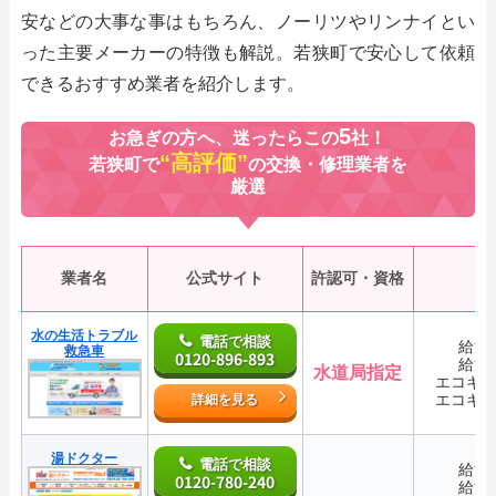
安などの大事な事はもちろん、ノーリツやリンナイとい
った主要メーカーの特徴も解説。若狭町で安心して依頼
できるおすすめ業者を紹介します。
5
お急ぎの方へ、迷ったらこの
社！
“高評価”
若狭町で
の交換・修理業者を
厳選
業者名
公式サイト
許認可・資格
水の生活トラブル
電話で相談
給湯
救急車
0120-896-893
給湯
水道局指定
エコキ
エコキ
詳細を見る
湯ドクター
電話で相談
給湯
0120-780-240
給湯
―