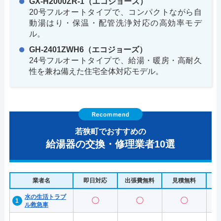
GX-H2000ZR-1（エコジョーズ）
20号フルオートタイプで、コンパクトながら自
動湯はり・保温・配管洗浄対応の高効率モデ
ル。
GH-2401ZWH6（エコジョーズ）
24号フルオートタイプで、給湯・暖房・高耐久
性を兼ね備えた住宅全体対応モデル。
若狭町でおすすめの
給湯器の交換・修理業者10選
業者名
即日対応
出張費無料
見積無料
水
水の生活トラブ
〇
〇
〇
ル救急車