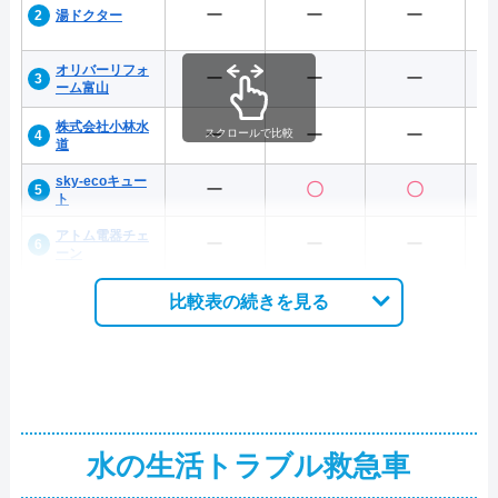
ー
ー
ー
湯ドクター
オリバーリフォ
ー
ー
ー
ーム富山
株式会社小林水
ー
ー
ー
スクロールで比較
道
sky-ecoキュー
ー
〇
〇
ト
アトム電器チェ
ー
ー
ー
ーン
比較表の続きを見る
水の生活トラブル救急車