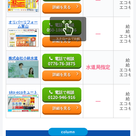
エコキ
エコキ
詳細を見る
オリバーリフォー
電話で相談
給湯
ム富山
050-1860-0236
給湯
―
エコキ
スクロールで比較
エコキ
詳細を見る
株式会社小林水道
電話で相談
給湯
0776-76-3875
給湯
水道局指定
エコキ
エコキ
詳細を見る
sky-ecoキュート
電話で相談
給湯
0120-946-916
給湯
―
エコキ
エコキ
詳細を見る