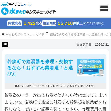
1,422
55,710
掲載業者
業者
相談件数
件以上
※2026年8月時点
水まわりのレスキューガイド
信頼できる給湯器修理業者・水道屋が見つか
PR
最終更新日： 2026.7.21
若狭町で給湯器を修理・交換す
るなら！おすすめ業者選！と選
び方
◆本ページはアフィリエイトプログラムによる収益を得ています。
給湯器のエラーが出てお湯が使えない時は焦ってしまい
ますよね。若狭町で迅速に対応する給湯器交換業者をお
探しなら、ぜひこの記事を見てください。修理費用の目