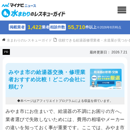
1,422
55,710
掲載業者
業者
相談件数
件以上
※2026年8月時点
水まわりのレスキューガイド
信頼できる給湯器修理業者・水道屋が見つか
PR
最終更新日： 2026.7.21
みやま市の給湯器交換・修理業
者おすすめ比較！どこの会社に
頼む？
◆本ページはアフィリエイトプログラムによる収益を得ています。
みやま市にお住まいで、給湯器の不調にお困りの方へ。
業者選びで失敗しないためには、費用の相場やメーカー
の違いを知っておく事が重要です。ここでは、みやま市