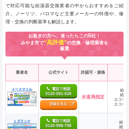
で対応可能な給湯器交換業者の中からおすすめをご紹
介。ノーリツ、パロマなど主要メーカーの特徴や、修
理・交換の判断基準も解説します。
5
お急ぎの方へ、迷ったらこの
社！
“高評価”
みやま市で
の交換・修理業者を
厳選
業者名
公式サイト
許認可・資格
電話で相談
イースマイル
給湯
0120-091-026
給湯
水道局指定
エコキ
エコキ
詳細を見る
電話で相談
ミズラック
給湯
0120-998-798
給湯
―