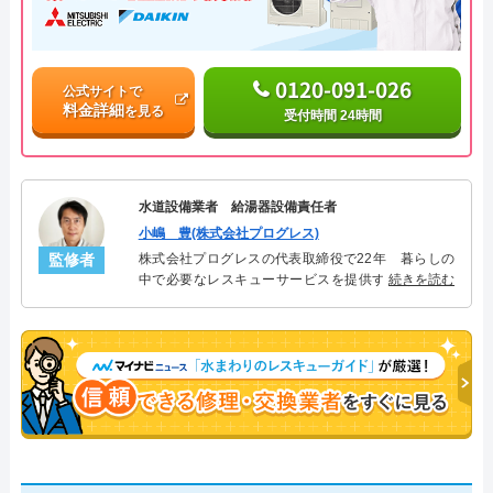
0120-091-026
公式サイトで
料金詳細
を見る
受付時間 24時間
水道設備業者 給湯器設備責任者
小嶋 豊(株式会社プログレス)
監修者
株式会社プログレスの代表取締役で22年 暮らしの
中で必要なレスキューサービスを提供する株式会社
続きを読む
プログレスにて給湯器設備を担当。水回り業務に15
年従事し、累計500件の給湯器関連のトラブルを解
決。多くのお客様に信頼される「給湯器」のスペシ
ャリスト。