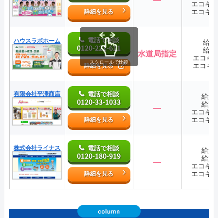
エコキ
エコキ
詳細を見る
電話で相談
ハウスラボホーム
給湯
0120-221-611
給湯
水道局指定
エコキ
スクロールで比較
エコキ
詳細を見る
有限会社平澤商店
電話で相談
給湯
0120-33-1033
給湯
―
エコキ
エコキ
詳細を見る
株式会社ライナス
電話で相談
給湯
0120-180-919
給湯
―
エコキ
エコキ
詳細を見る