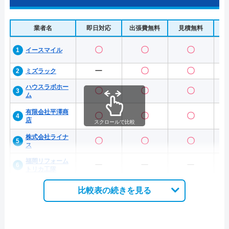
業者名
即日対応
出張費無料
見積無料
水
〇
〇
〇
イースマイル
ー
〇
〇
ミズラック
ハウスラボホー
〇
〇
〇
ム
有限会社平澤商
〇
〇
〇
店
スクロールで比較
株式会社ライナ
〇
〇
〇
ス
福岡リフォーム
ー
ー
ー
トリカ工隊
比較表の続きを見る