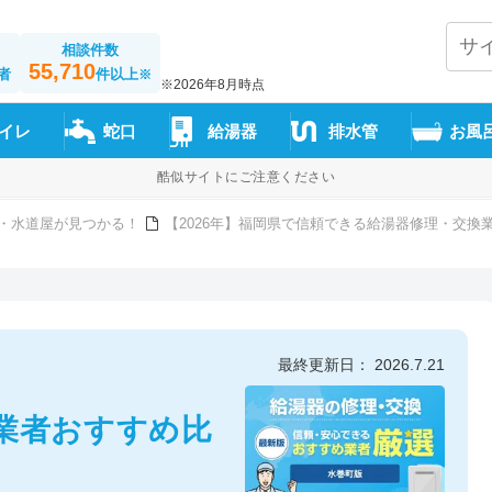
相談件数
55,710
者
件以上
※
※2026年8月時点
イレ
蛇口
給湯器
排水管
お風
酷似サイトにご注意ください
・水道屋が見つかる！
【2026年】福岡県で信頼できる給湯器修理・交換
最終更新日： 2026.7.21
業者おすすめ比