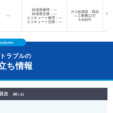
給湯器修理：―
ガス給湯器：商品
給湯器交換：―
9:0
―
＋工事費12万
エコキュート修理：―
日
9,800円
エコキュート交換：―
器トラブルの
立ち情報
目次
[閉じる]