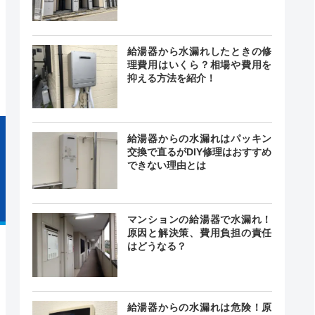
0〜17:00
ー
曜・祝日
給湯器から水漏れしたときの修
理費用はいくら？相場や費用を
抑える方法を紹介！
給湯器からの水漏れはパッキン
交換で直るがDIY修理はおすすめ
できない理由とは
マンションの給湯器で水漏れ！
原因と解決策、費用負担の責任
はどうなる？
給湯器からの水漏れは危険！原