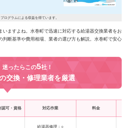
トプログラムによる収益を得ています。
まいますよね。水巻町で迅速に対応する給湯器交換業者をお
の判断基準や費用相場、業者の選び方も解説。水巻町で安心
。
5
、迷ったらこの
社！
の交換・修理業者を
厳選
受
許認可・資格
対応作業
料金
給湯器修理：○