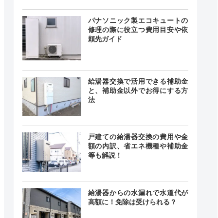
24時間
最短20分
中無休
パナソニック製エコキュートの
修理の際に役立つ費用目安や依
頼先ガイド
0～18:00
記載なし
中無休
給湯器交換で活用できる補助金
と、補助金以外でお得にする方
法
時間 年中
無休
最短20分
中無休
戸建ての給湯器交換の費用や金
額の内訳、省エネ機種や補助金
等も解説！
24時間
ー
中無休
給湯器からの水漏れで水道代が
高額に！免除は受けられる？