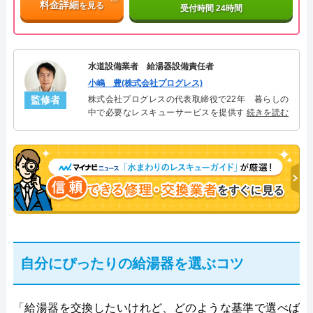
料金詳細
を見る
受付時間 24時間
水道設備業者 給湯器設備責任者
小嶋 豊(株式会社プログレス)
監修者
株式会社プログレスの代表取締役で22年 暮らしの
中で必要なレスキューサービスを提供する株式会社
続きを読む
プログレスにて給湯器設備を担当。水回り業務に15
年従事し、累計500件の給湯器関連のトラブルを解
決。多くのお客様に信頼される「給湯器」のスペシ
ャリスト。
自分にぴったりの給湯器を選ぶコツ
「給湯器を交換したいけれど、どのような基準で選べば