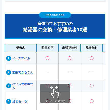
宗像市でおすすめの
給湯器の交換・修理業者10選
業者名
即日対応
出張費無料
見積無料
水
〇
〇
〇
イースマイル
ー
ー
ー
交換できるくん
ハウスラボホー
〇
〇
〇
ム
〇
〇
〇
湯まもーる
スクロールで比較