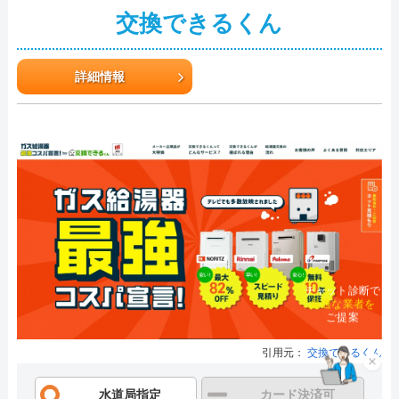
交換できるくん
詳細情報
チャット診断で
最適な業者を
ご提案
引用元：
交換できるくん
×
水道局指定
カード決済可