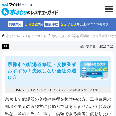
1,422
55,710
掲載業者
業者
相談件数
件以上
※2026年8月時点
水まわりのレスキューガイド
信頼できる給湯器修理業者・水道屋が見つか
PR
最終更新日： 2026.7.21
宗像市の給湯器修理・交換業者
おすすめ！失敗しない会社の選
び方
◆本ページはアフィリエイトプログラムによる収益を得ています。
宗像市で給湯器の交換や修理を検討中の方、工事費用の
相場や業者の選び方にお悩みではありませんか？お湯が
出ない等のトラブル事は、信頼できる業者に依頼したい