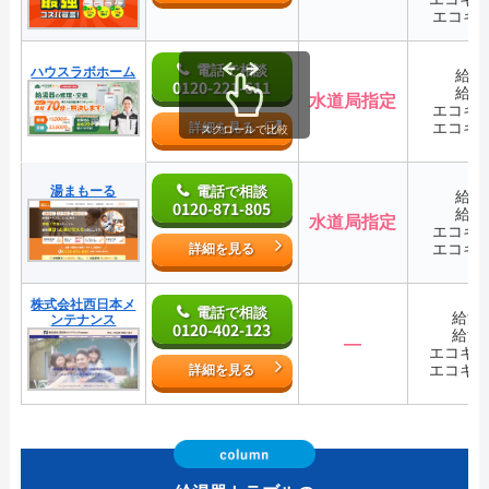
エコキ
電話で相談
ハウスラボホーム
給湯
0120-221-611
給湯
水道局指定
エコキ
エコキ
詳細を見る
スクロールで比較
湯まもーる
電話で相談
給湯
0120-871-805
給湯
水道局指定
エコキ
エコキ
詳細を見る
株式会社西日本メ
電話で相談
給湯
ンテナンス
0120-402-123
給湯
―
エコキ
エコキ
詳細を見る