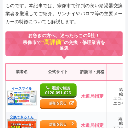
ものです。本記事では、宗像市で評判の良い給湯器交換
業者を厳選してご紹介。リンナイやパロマ等の主要メー
カーの特徴についても解説します。
5
お急ぎの方へ、迷ったらこの
社！
“高評価”
宗像市で
の交換・修理業者を
厳選
業者名
公式サイト
許認可・資格
電話で相談
イースマイル
給湯
0120-091-026
給湯
水道局指定
エコキ
エコキ
詳細を見る
交換できるくん
給湯
給湯
詳細を見る
水道局指定
エコキ