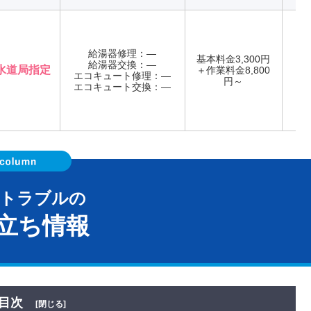
給湯器修理：―
基本料金3,300円
給湯器交換：―
水道局指定
＋作業料金8,800
エコキュート修理：―
年
円～
エコキュート交換：―
器トラブルの
立ち情報
目次
[閉じる]