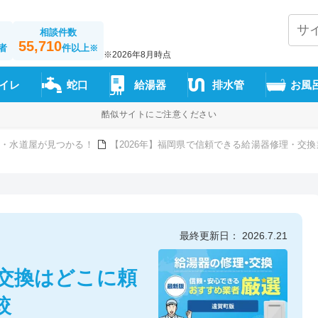
相談件数
55,710
者
件以上
※
※2026年8月時点
イレ
蛇口
給湯器
排水管
お風
酷似サイトにご注意ください
者・水道屋が見つかる！
【2026年】福岡県で信頼できる給湯器修理・交
最終更新日： 2026.7.21
器交換はどこに頼
較