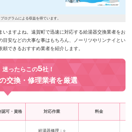
トプログラムによる収益を得ています。
まいますよね。遠賀町で迅速に対応する給湯器交換業者をお
の目安などの大事な事はもちろん、ノーリツやリンナイとい
依頼できるおすすめ業者を紹介します。
5
、迷ったらこの
社！
の交換・修理業者を
厳選
受
許認可・資格
対応作業
料金
給湯器修理：○