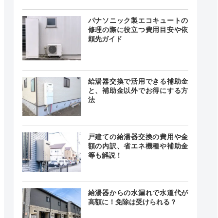
24時間
最短20分
中無休
パナソニック製エコキュートの
修理の際に役立つ費用目安や依
頼先ガイド
0～18:00
記載なし
中無休
給湯器交換で活用できる補助金
と、補助金以外でお得にする方
法
時間 年中
無休
最短20分
中無休
戸建ての給湯器交換の費用や金
額の内訳、省エネ機種や補助金
等も解説！
24時間
記載なし
給湯器からの水漏れで水道代が
中無休
高額に！免除は受けられる？