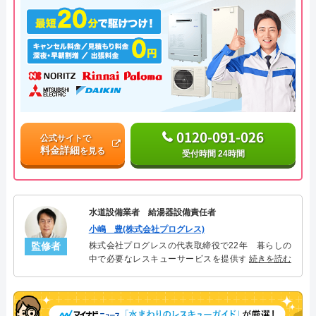
0120-091-026
公式サイトで
料金詳細
を見る
受付時間 24時間
水道設備業者 給湯器設備責任者
小嶋 豊(株式会社プログレス)
監修者
株式会社プログレスの代表取締役で22年 暮らしの
中で必要なレスキューサービスを提供する株式会社
続きを読む
プログレスにて給湯器設備を担当。水回り業務に15
年従事し、累計500件の給湯器関連のトラブルを解
決。多くのお客様に信頼される「給湯器」のスペシ
ャリスト。