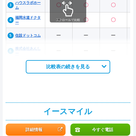
ハウスラボホー
〇
〇
〇
ム
福岡水道ドクタ
ー
〇
〇
スクロールで比較
ー
ー
ー
ー
住設ドットコム
株式会社あんし
ー
ー
ー
ー
比較表の続きを見る
イースマイル
詳細情報
今すぐ電話