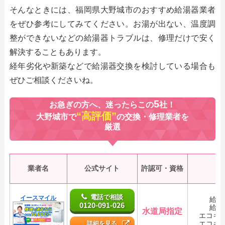
そんなときには、福岡県大野城市のおすすめ給湯器業者
をぜひ参考にしてみてください。お湯が出ない、温度調
整ができないなどの給湯器トラブルは、修理だけで安く
解決することもあります。
経年劣化や新築などで給湯器交換を検討している場合も
ぜひご相談くださいね。
5
お急ぎの方へ、迷ったらこの
社！
“高評価”
大野城市で
の交換・修理業者を
厳選
業者名
公式サイト
許認可・資格
電話で相談
イースマイル
給湯
0120-091-026
給湯
水道局指定
エコキ
エコキ
詳細を見る