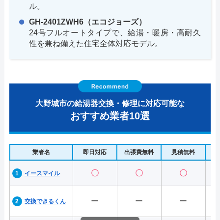
ル。
GH-2401ZWH6（エコジョーズ）
24号フルオートタイプで、給湯・暖房・高耐久
性を兼ね備えた住宅全体対応モデル。
大野城市の給湯器交換・修理に対応可能な
おすすめ業者10選
業者名
即日対応
出張費無料
見積無料
水
〇
〇
〇
イースマイル
ー
ー
ー
交換できるくん