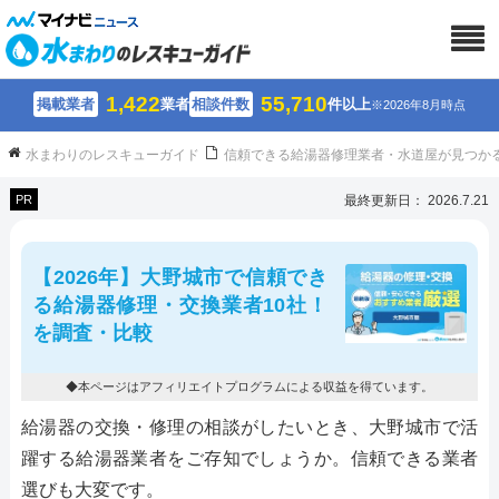
1,422
55,710
掲載業者
業者
相談件数
件以上
※2026年8月時点
水まわりのレスキューガイド
信頼できる給湯器修理業者・水道屋が見つか
PR
最終更新日： 2026.7.21
【2026年】大野城市で信頼でき
る給湯器修理・交換業者10社！
を調査・比較
◆本ページはアフィリエイトプログラムによる収益を得ています。
給湯器の交換・修理の相談がしたいとき、大野城市で活
躍する給湯器業者をご存知でしょうか。信頼できる業者
選びも大変です。