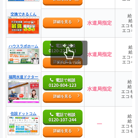
交換できるくん
給湯
給湯
詳細を見る
水道局指定
エコキ
エコキ
電話で相談
ハウスラボホーム
給湯
0120-221-611
給湯
水道局指定
エコキ
エコキ
詳細を見る
スクロールで比較
福岡水道ドクター
電話で相談
給湯
0120-804-123
給湯
水道局指定
エコキ
エコキ
詳細を見る
住設ドットコム
電話で相談
給湯
0120-107-244
給湯
―
エコキ
エコキ
詳細を見る