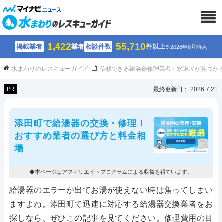
1,422
55,710
掲載業者
業者
相談件数
件以上
※2026年8月時点
水まわりのレスキューガイド
信頼できる給湯器修理業者・水道屋が見つか
PR
最終更新日： 2026.7.21
添田町で給湯器の交換・修理！
おすすめ業者の選び方と料金相
場
◆本ページはアフィリエイトプログラムによる収益を得ています。
給湯器のエラーが出てお湯が使えない時は焦ってしまい
ますよね。添田町で迅速に対応する給湯器交換業者をお
探しなら、ぜひこの記事を見てください。修理費用の目