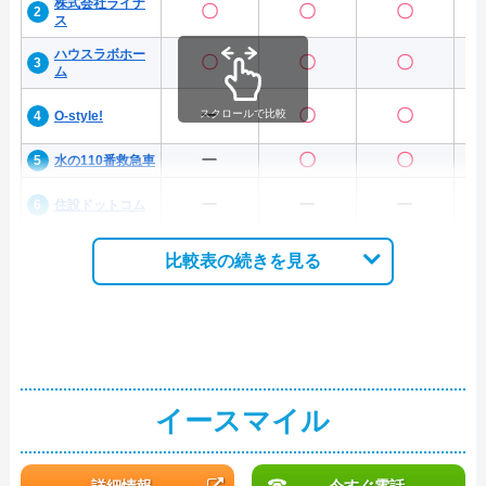
株式会社ライナ
〇
〇
〇
ス
ハウスラボホー
〇
〇
〇
ム
ー
〇
〇
スクロールで比較
O-style!
ー
〇
〇
水の110番救急車
ー
ー
ー
住設ドットコム
比較表の続きを見る
イースマイル
詳細情報
今すぐ電話