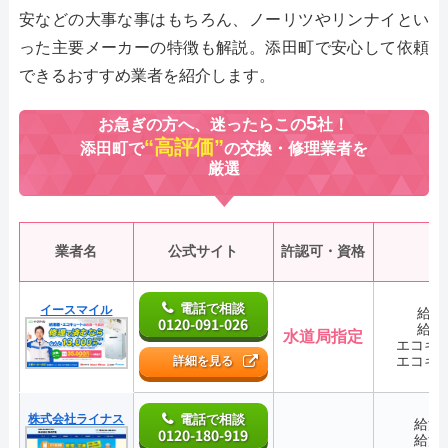
安などの大事な事はもちろん、ノーリツやリンナイとい
った主要メーカーの特徴も解説。添田町で安心して依頼
できるおすすめ業者を紹介します。
5
お急ぎの方へ、迷ったらこの
社！
“高評価”
添田町で
の交換・修理業者を
厳選
業者名
公式サイト
許認可・資格
電話で相談
イースマイル
給湯
0120-091-026
給湯
水道局指定
エコキ
エコキ
詳細を見る
株式会社ライナス
電話で相談
給湯
0120-180-919
給湯
―