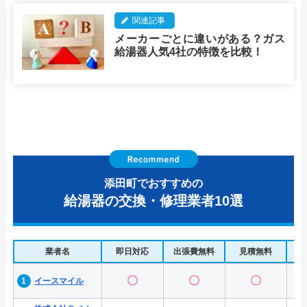
関連記事
メーカーごとに違いがある？ガス
給湯器人気4社の特徴を比較！
添田町でおすすめの
給湯器の交換・修理業者10選
業者名
即日対応
出張費無料
見積無料
水
〇
〇
〇
イースマイル