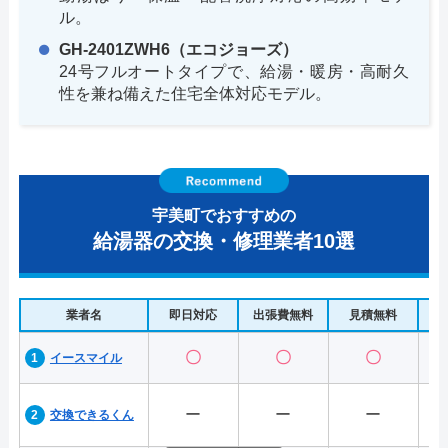
ル。
GH-2401ZWH6（エコジョーズ）
24号フルオートタイプで、給湯・暖房・高耐久
性を兼ね備えた住宅全体対応モデル。
宇美町でおすすめの
給湯器の交換・修理業者10選
業者名
即日対応
出張費無料
見積無料
水
〇
〇
〇
イースマイル
ー
ー
ー
交換できるくん