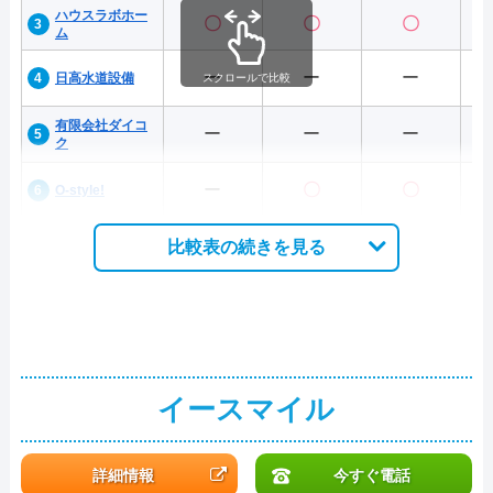
ハウスラボホー
〇
〇
〇
ム
ー
ー
ー
日高水道設備
スクロールで比較
有限会社ダイコ
ー
ー
ー
ク
ー
〇
〇
O-style!
比較表の続きを見る
イースマイル
詳細情報
今すぐ電話