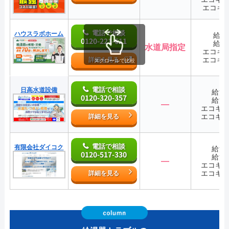
エコキ
電話で相談
ハウスラボホーム
給湯
0120-221-611
給湯
水道局指定
エコキ
エコキ
詳細を見る
スクロールで比較
電話で相談
日高水道設備
給湯
0120-320-357
給湯
―
エコキ
エコキ
詳細を見る
電話で相談
有限会社ダイコク
給湯
0120-517-330
給湯
―
エコキ
エコキ
詳細を見る