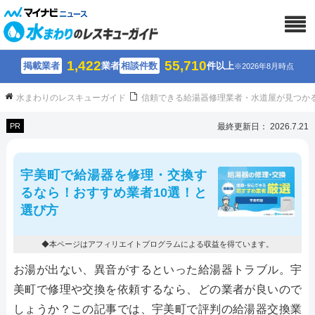
1,422
55,710
掲載業者
業者
相談件数
件以上
※2026年8月時点
水まわりのレスキューガイド
信頼できる給湯器修理業者・水道屋が見つか
PR
最終更新日： 2026.7.21
宇美町で給湯器を修理・交換す
るなら！おすすめ業者10選！と
選び方
◆本ページはアフィリエイトプログラムによる収益を得ています。
お湯が出ない、異音がするといった給湯器トラブル。宇
美町で修理や交換を依頼するなら、どの業者が良いので
しょうか？この記事では、宇美町で評判の給湯器交換業