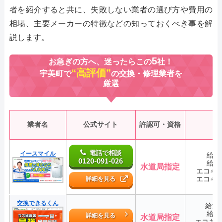
者を紹介すると共に、失敗しない業者の選び方や費用の
相場、主要メーカーの特徴などの知っておくべき事を解
説します。
5
お急ぎの方へ、迷ったらこの
社！
“高評価”
宇美町で
の交換・修理業者を
厳選
業者名
公式サイト
許認可・資格
電話で相談
イースマイル
給湯
0120-091-026
給湯
水道局指定
エコキ
エコキ
詳細を見る
交換できるくん
給湯
給湯
詳細を見る
水道局指定
エコキ