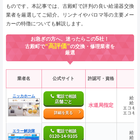
ものです。本記事では、古殿町で評判の良い給湯器交換
業者を厳選してご紹介。リンナイやパロマ等の主要メー
カーの特徴についても解説します。
5
お急ぎの方へ、迷ったらこの
社！
“高評価”
古殿町で
の交換・修理業者を
厳選
業者名
公式サイト
許認可・資格
ニッカホーム
電話で相談
給湯
店舗ごと
給湯
水道局指定
エコキ
エコキ
詳細を見る
エラー解決隊
電話で相談
給湯
0120-14-9105
給湯
―