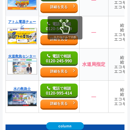
エコキ
エコキ
詳細を見る
アトム電器チェー
電話で相談
給湯
ン
0120-54-8419
給湯
―
エコキ
スクロールで比較
エコキ
詳細を見る
電話で相談
水道救急センター
給湯
0120-245-990
給湯
水道局指定
エコキ
エコキ
詳細を見る
電話で相談
水の救急士
給湯
0120-995-414
給湯
―
エコキ
エコキ
詳細を見る