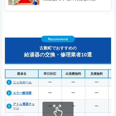
古殿町でおすすめの
給湯器の交換・修理業者10選
業者名
即日対応
出張費無料
見積無料
水
ー
ー
ー
ニッカホーム
ー
ー
ー
エラー解決隊
アトム電器チェ
ー
ー
ー
ーン