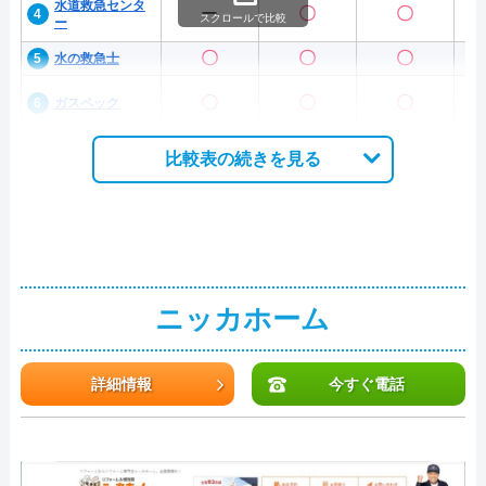
水道救急センタ
ー
〇
〇
スクロールで比較
ー
〇
〇
〇
水の救急士
〇
〇
〇
ガスペック
比較表の続きを見る
ニッカホーム
詳細情報
今すぐ電話