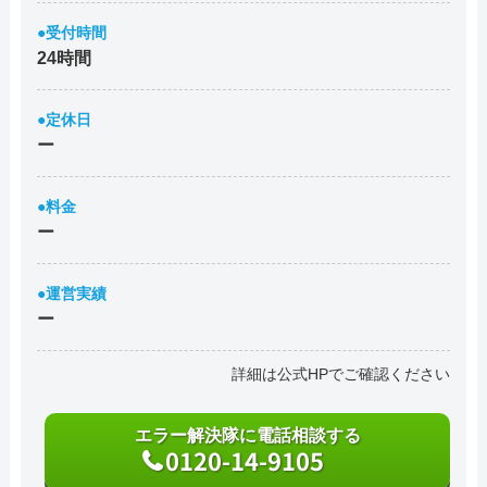
●受付時間
24時間
●定休日
ー
●料金
ー
●運営実績
ー
詳細は公式HPでご確認ください
エラー解決隊に電話相談する
0120-14-9105