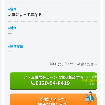
●定休日
店舗によって異なる
●料金
ー
●運営実績
ー
詳細は公式HPでご確認ください
アトム電器チェーンに電話相談する
チャット診断で
0120-54-8419
最適な業者を
ご提案
×
公式サイトで
料金詳細を見る