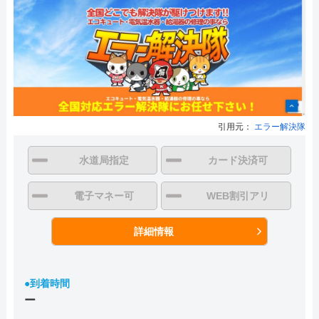
引用元：
エラー解決隊
水道局指定
カード決済可
電子マネー可
WEB割引アリ
詳細情報
●到着時間
ー