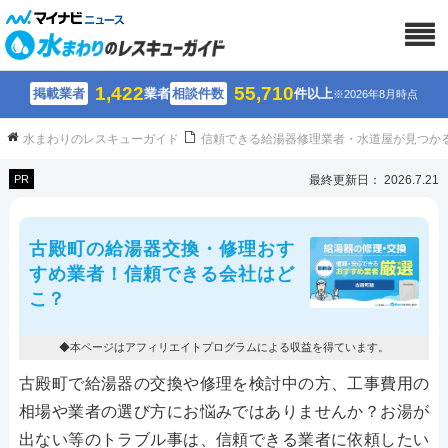
1,422
55,710
掲載業者
業者
相談件数
件以上
※2026年8月時点
水まわりのレスキューガイド
信頼できる給湯器修理業者・水道屋が見つか
PR
最終更新日： 2026.7.21
古殿町の給湯器交換・修理おす
すめ業者！信頼できる会社はど
こ？
◆本ページはアフィリエイトプログラムによる収益を得ています。
古殿町で給湯器の交換や修理を検討中の方、工事費用の
相場や業者の選び方にお悩みではありませんか？お湯が
出ない等のトラブル事は、信頼できる業者に依頼したい