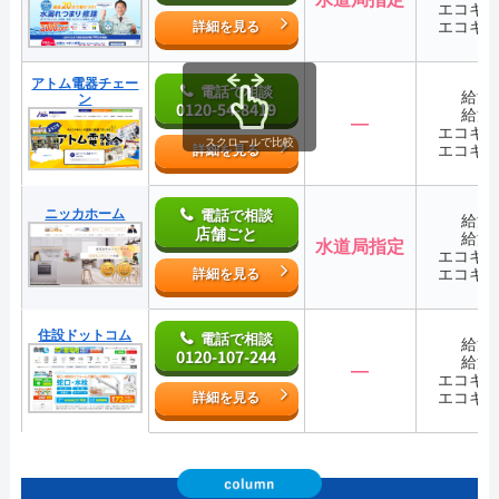
エコキ
エコキ
詳細を見る
アトム電器チェー
電話で相談
給湯
ン
0120-54-8419
給湯
―
エコキ
スクロールで比較
エコキ
詳細を見る
ニッカホーム
電話で相談
給湯
店舗ごと
給湯
水道局指定
エコキ
エコキ
詳細を見る
住設ドットコム
電話で相談
給湯
0120-107-244
給湯
―
エコキ
エコキ
詳細を見る