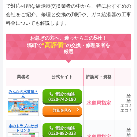
で対応可能な給湯器交換業者の中から、特におすすめの
会社をご紹介。修理と交換の判断や、ガス給湯器の工事
料金についても解説します。
5
お急ぎの方へ、迷ったらこの
社！
“高評価”
塙町で
の交換・修理業者を
厳選
業者名
公式サイト
許認可・資格
みんなの水道屋さ
電話で相談
給湯
ん
0120-742-190
給湯
水道局指定
エコキ
エコキ
詳細を見る
水のトラブルサポ
電話で相談
給湯
ートセンター
0120-882-333
給湯
水道局指定