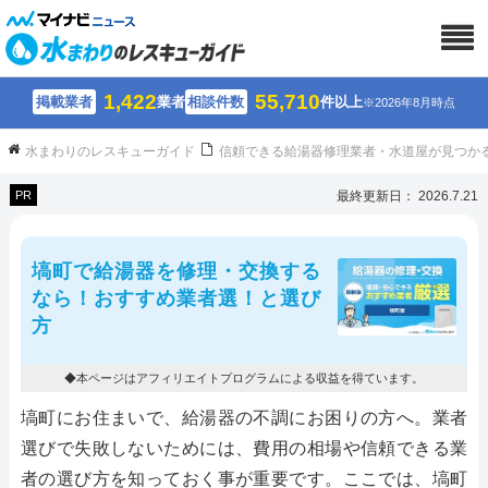
1,422
55,710
掲載業者
業者
相談件数
件以上
※2026年8月時点
水まわりのレスキューガイド
信頼できる給湯器修理業者・水道屋が見つか
PR
最終更新日： 2026.7.21
塙町で給湯器を修理・交換する
なら！おすすめ業者選！と選び
方
◆本ページはアフィリエイトプログラムによる収益を得ています。
塙町にお住まいで、給湯器の不調にお困りの方へ。業者
選びで失敗しないためには、費用の相場や信頼できる業
者の選び方を知っておく事が重要です。ここでは、塙町