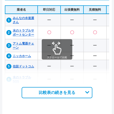
業者名
即日対応
出張費無料
見積無料
水
みんなの水道屋
ー
ー
ー
さん
水のトラブルサ
〇
〇
〇
ポートセンター
アトム電器チェ
ー
ー
ー
ーン
ー
ー
ー
ニッカホーム
スクロールで比較
ー
ー
ー
住設ドットコム
水のトラブル
ー
ー
ー
SOS
比較表の続きを見る