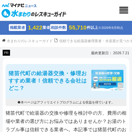
1,422
55,710
掲載業者
業者
相談件数
件以上
※2026年8月時点
水まわりのレスキューガイド
信頼できる給湯器修理業者・水道屋が見つか
PR
最終更新日： 2026.7.21
猪苗代町の給湯器交換・修理お
すすめ業者！信頼できる会社は
どこ？
◆本ページはアフィリエイトプログラムによる収益を得ています。
猪苗代町で給湯器の交換や修理を検討中の方、費用の相
場や業者の選び方にお悩みではありませんか？お湯のト
ラブル事は信頼できる業者へ。本記事では猪苗代町のお