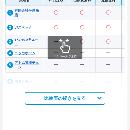
業者名
即日対応
出張費無料
見積無料
水
有限会社平澤商
〇
〇
〇
店
〇
〇
〇
ガスペック
sky-ecoキュー
ー
〇
〇
ト
ー
ー
ー
ニッカホーム
スクロールで比較
アトム電器チェ
ー
ー
ー
ーン
ー
ー
ー
湯ドクター
比較表の続きを見る