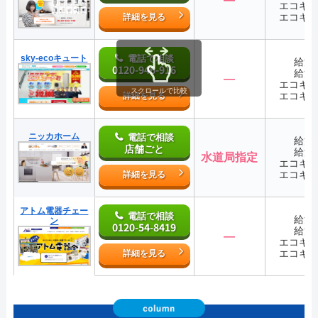
エコキ
エコキ
詳細を見る
sky-ecoキュート
電話で相談
給湯
0120-946-916
給湯
―
エコキ
スクロールで比較
エコキ
詳細を見る
ニッカホーム
電話で相談
給湯
店舗ごと
給湯
水道局指定
エコキ
エコキ
詳細を見る
アトム電器チェー
電話で相談
給湯
ン
0120-54-8419
給湯
―
エコキ
エコキ
詳細を見る