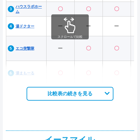
ハウスラボホー
〇
〇
〇
ム
ー
ー
ー
湯ドクター
スクロールで比較
ー
〇
〇
エコ突撃隊
〇
〇
〇
湯まもーる
比較表の続きを見る
イースマイル