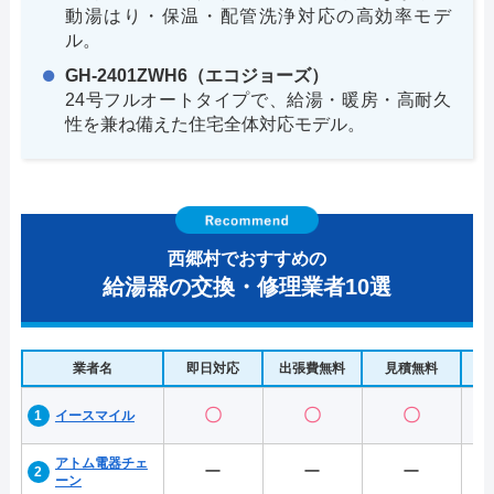
動湯はり・保温・配管洗浄対応の高効率モデ
ル。
GH-2401ZWH6（エコジョーズ）
24号フルオートタイプで、給湯・暖房・高耐久
性を兼ね備えた住宅全体対応モデル。
西郷村でおすすめの
給湯器の交換・修理業者10選
業者名
即日対応
出張費無料
見積無料
水
〇
〇
〇
イースマイル
アトム電器チェ
ー
ー
ー
ーン