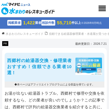
1,422
55,710
掲載業者
業者
相談件数
件以上
※2026年8月時点
水まわりのレスキューガイド
信頼できる給湯器修理業者・水道屋が見つか
PR
最終更新日： 2026.7.21
西郷村の給湯器交換・修理業者
おすすめ！信頼できる業者10
選！
◆本ページはアフィリエイトプログラムによる収益を得ています。
お湯が出ない給湯器トラブル。西郷村で修理や交換を依
頼するなら、どの業者が良いのでしょうか？この記事で
は、西郷村で評判の給湯器交換業者を紹介すると共に、