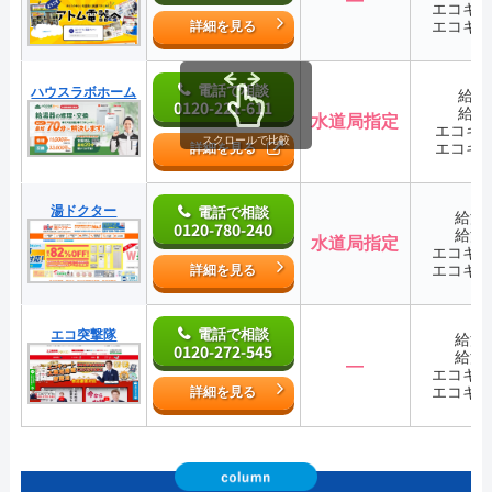
エコキ
エコキ
詳細を見る
電話で相談
ハウスラボホーム
給湯
0120-221-611
給湯
水道局指定
エコキ
スクロールで比較
エコキ
詳細を見る
湯ドクター
電話で相談
給湯
0120-780-240
給湯
水道局指定
エコキ
エコキ
詳細を見る
電話で相談
エコ突撃隊
給湯
0120-272-545
給湯
―
エコキ
エコキ
詳細を見る