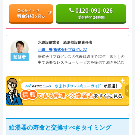
0120-091-026
公式サイトで
料金詳細
を見る
受付時間 24時間
水道設備業者 給湯器設備責任者
小嶋 豊(株式会社プログレス)
監修者
株式会社プログレスの代表取締役で22年 暮らしの
中で必要なレスキューサービスを提供する株式会社
続きを読む
プログレスにて給湯器設備を担当。水回り業務に15
年従事し、累計500件の給湯器関連のトラブルを解
決。多くのお客様に信頼される「給湯器」のスペシ
ャリスト。
給湯器の寿命と交換すべきタイミング