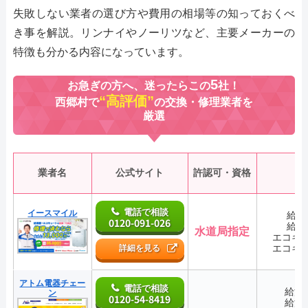
失敗しない業者の選び方や費用の相場等の知っておくべ
き事を解説。リンナイやノーリツなど、主要メーカーの
特徴も分かる内容になっています。
5
お急ぎの方へ、迷ったらこの
社！
“高評価”
西郷村で
の交換・修理業者を
厳選
業者名
公式サイト
許認可・資格
電話で相談
イースマイル
給湯
0120-091-026
給湯
水道局指定
エコキ
エコキ
詳細を見る
アトム電器チェー
電話で相談
給湯
ン
0120-54-8419
給湯
―