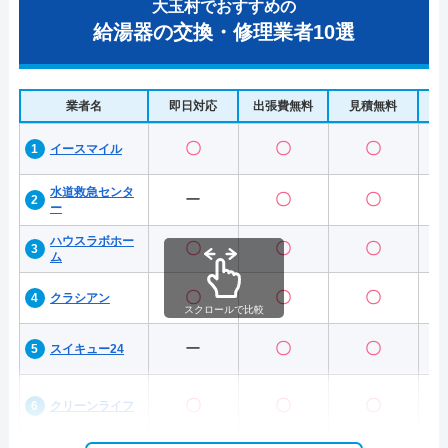
大玉村でおすすめの
給湯器の交換・修理業者10選
業者名
即日対応
出張費無料
見積無料
水
〇
〇
〇
イースマイル
水道救急センタ
ー
〇
〇
ー
ハウスラボホー
〇
〇
〇
ム
〇
〇
〇
クラシアン
スクロールで比較
ー
〇
〇
スイキュー24
〇
〇
〇
クリーンライフ