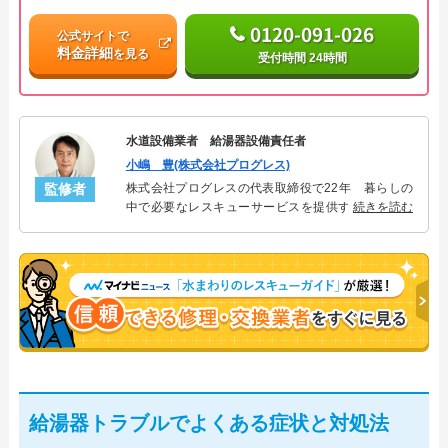
0120-091-026
公式サイトで
料金詳細
を見る
受付時間 24時間
水道設備業者 給湯器設備責任者
小嶋 豊(株式会社プログレス)
監修者
株式会社プログレスの代表取締役で22年 暮らしの
中で必要なレスキューサービスを提供する株式会社
続きを読む
プログレスにて給湯器設備を担当。水回り業務に15
年従事し、累計500件の給湯器関連のトラブルを解
決。多くのお客様に信頼される「給湯器」のスペシ
ャリスト。
給湯器トラブルでよくある症状と対処法