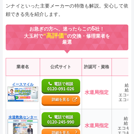
ンナイといった主要メーカーの特徴も解説。安心して依
頼できる先を紹介します。
5
お急ぎの方へ、迷ったらこの
社！
“高評価”
大玉村で
の交換・修理業者を
厳選
業者名
公式サイト
許認可・資格
電話で相談
イースマイル
給湯
0120-091-026
給湯
水道局指定
エコキ
エコキ
詳細を見る
電話で相談
水道救急センター
給湯
0120-245-990
給湯
水道局指定
エコキ
エコキ
詳細を見る