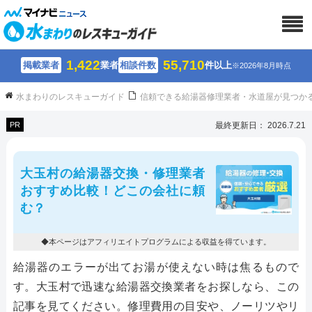
1,422
55,710
掲載業者
業者
相談件数
件以上
※2026年8月時点
水まわりのレスキューガイド
信頼できる給湯器修理業者・水道屋が見つか
PR
最終更新日： 2026.7.21
大玉村の給湯器交換・修理業者
おすすめ比較！どこの会社に頼
む？
◆本ページはアフィリエイトプログラムによる収益を得ています。
給湯器のエラーが出てお湯が使えない時は焦るもので
す。大玉村で迅速な給湯器交換業者をお探しなら、この
記事を見てください。修理費用の目安や、ノーリツやリ