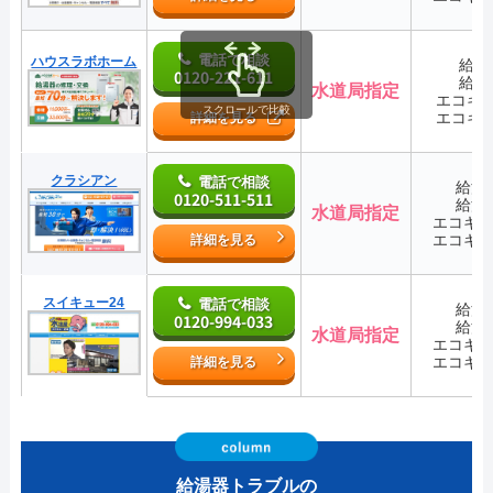
電話で相談
ハウスラボホーム
給湯
0120-221-611
給湯
水道局指定
エコキ
スクロールで比較
エコキ
詳細を見る
クラシアン
電話で相談
給湯
0120-511-511
給湯
水道局指定
エコキ
エコキ
詳細を見る
スイキュー24
電話で相談
給湯
0120-994-033
給湯
水道局指定
エコキ
エコキ
詳細を見る
給湯器トラブルの