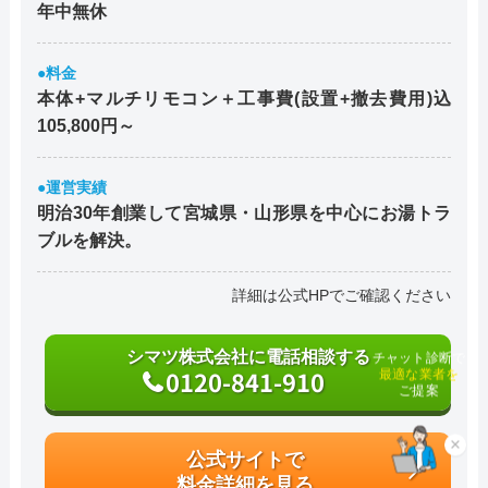
年中無休
●料金
本体+マルチリモコン＋工事費(設置+撤去費用)込
105,800円～
●運営実績
明治30年創業して宮城県・山形県を中心にお湯トラ
ブルを解決。
詳細は公式HPでご確認ください
シマツ株式会社に電話相談する
チャット診断で
0120-841-910
最適な業者を
ご提案
×
公式サイトで
料金詳細を見る