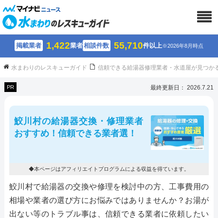
1,422
55,710
掲載業者
業者
相談件数
件以上
※2026年8月時点
水まわりのレスキューガイド
信頼できる給湯器修理業者・水道屋が見つか
PR
最終更新日： 2026.7.21
鮫川村の給湯器交換・修理業者
おすすめ！信頼できる業者選！
◆本ページはアフィリエイトプログラムによる収益を得ています。
鮫川村で給湯器の交換や修理を検討中の方、工事費用の
相場や業者の選び方にお悩みではありませんか？お湯が
出ない等のトラブル事は、信頼できる業者に依頼したい