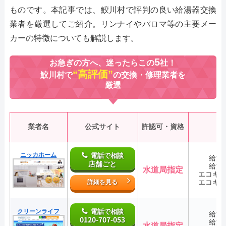
ものです。本記事では、鮫川村で評判の良い給湯器交換
業者を厳選してご紹介。リンナイやパロマ等の主要メー
カーの特徴についても解説します。
5
お急ぎの方へ、迷ったらこの
社！
“高評価”
鮫川村で
の交換・修理業者を
厳選
業者名
公式サイト
許認可・資格
ニッカホーム
電話で相談
給湯
店舗ごと
給湯
水道局指定
エコキ
エコキ
詳細を見る
クリーンライフ
電話で相談
給湯
0120-707-053
給湯
水道局指定