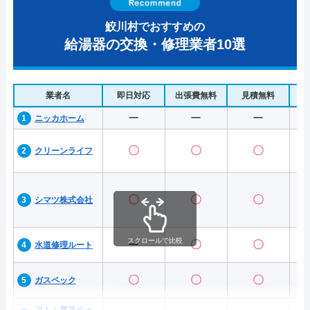
鮫川村でおすすめの
給湯器の交換・修理業者10選
業者名
即日対応
出張費無料
見積無料
水
ー
ー
ー
ニッカホーム
〇
〇
〇
クリーンライフ
〇
〇
〇
シマツ株式会社
スクロールで比較
ー
〇
〇
水道修理ルート
〇
〇
〇
ガスペック