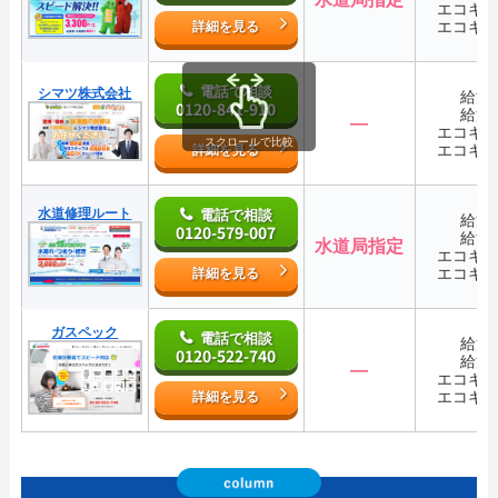
エコキ
エコキ
詳細を見る
電話で相談
シマツ株式会社
給湯
0120-841-910
給湯
―
エコキ
スクロールで比較
エコキ
詳細を見る
水道修理ルート
電話で相談
給湯
0120-579-007
給湯
水道局指定
エコキ
エコキ
詳細を見る
ガスペック
電話で相談
給湯
0120-522-740
給湯
―
エコキ
エコキ
詳細を見る