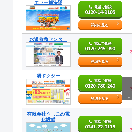
エラー解決隊
電話で相談
0120-14-9105
詳細を見る
水道救急センター
電話で相談
0120-245-990
詳細を見る
湯ドクター
電話で相談
0120-780-240
ス
詳細を見る
有限会社うしごめ電
化設備
電話で相談
0241-22-0115