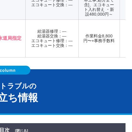
エコキュート修理：―
本工事,処分全て
エコキュート交換：―
含]、エコキュー
ト入れ替え ・新
設480,000円～
給湯器修理：―
給湯器交換：―
作業料金8,800
水道局指定
エコキュート修理：―
円〜+事務手数料
年
エコキュート交換：―
器トラブルの
立ち情報
目次
[閉じる]