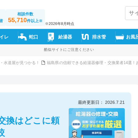
相談件数
55,710
者
件以上
※
※2026年8月時点
イレ
蛇口
給湯器
排水管
お風
酷似サイトにご注意ください
・水道屋が見つかる！
福島県の信頼できる給湯器修理・交換業者14選！
最終更新日： 2026.7.21
器交換はどこに頼
較