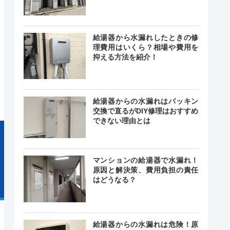
日曜日
給湯器から水漏れしたときの修
理費用はいくら？相場や費用を
抑える方法を紹介！
24時間
最短30分
中無休
給湯器からの水漏れはパッキン
交換で直るがDIY修理はおすすめ
できない理由とは
マンションの給湯器で水漏れ！
原因と解決策、費用負担の責任
はどうなる？
給湯器からの水漏れは危険！原