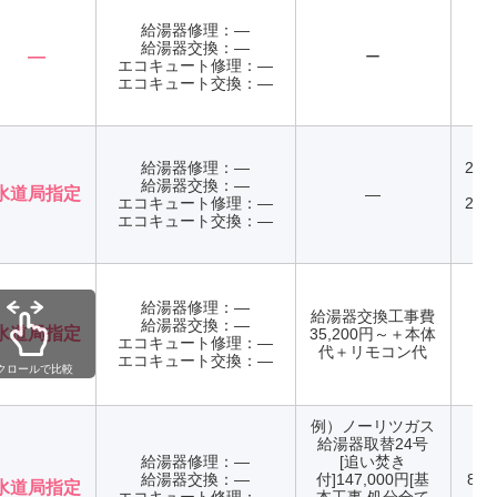
給湯器修理：―
給湯器交換：―
―
ー
エコキュート修理：―
エコキュート交換：―
給湯器修理：―
24
給湯器交換：―
受
水道局指定
―
エコキュート修理：―
24
エコキュート交換：―
給湯器修理：―
給湯器交換工事費
給湯器交換：―
水道局指定
35,200円～＋本体
エコキュート修理：―
年
代＋リモコン代
エコキュート交換：―
クロールで比較
例）ノーリツガス
給湯器取替24号
給湯器修理：―
[追い焚き
給湯器交換：―
付]147,000円[基
8:0
水道局指定