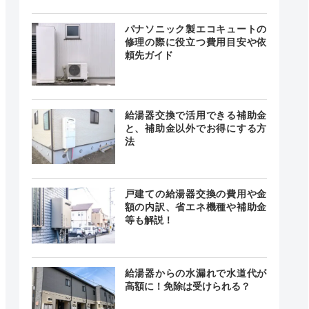
パナソニック製エコキュートの
24時間
ー
ー
修理の際に役立つ費用目安や依
頼先ガイド
時間365日
GPSシステ
給湯器交換で活用できる補助金
付中！
ムで30分ス
時間365日
ピード訪
と、補助金以外でお得にする方
受付中
問！！
法
戸建ての給湯器交換の費用や金
24時間
額の内訳、省エネ機種や補助金
記載なし
中無休
等も解説！
給湯器からの水漏れで水道代が
高額に！免除は受けられる？
0～20:00
記載なし