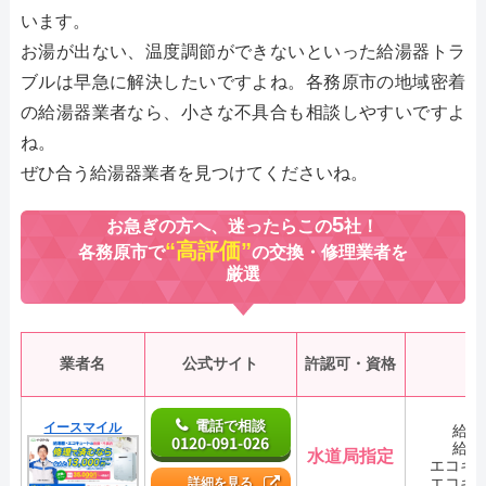
います。
お湯が出ない、温度調節ができないといった給湯器トラ
ブルは早急に解決したいですよね。各務原市の地域密着
の給湯器業者なら、小さな不具合も相談しやすいですよ
ね。
ぜひ合う給湯器業者を見つけてくださいね。
5
お急ぎの方へ、迷ったらこの
社！
“高評価”
各務原市で
の交換・修理業者を
厳選
業者名
公式サイト
許認可・資格
電話で相談
イースマイル
給湯
0120-091-026
給湯
水道局指定
エコキ
エコキ
詳細を見る