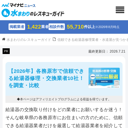
1,422
55,710
掲載業者
業者
相談件数
件以上
※2026年8月時点
水まわりのレスキューガイド
信頼できる給湯器修理業者・水道屋が見つか
PR
最終更新日： 2026.7.21
【2026年】各務原市で信頼でき
る給湯器修理・交換業者10社！
を調査・比較
◆本ページはアフィリエイトプログラムによる収益を得ています。
給湯器の交換取り付けをどの業者にお願いするか迷う！
そんな岐阜県の各務原市にお住まいの方のために、信頼
できる給湯器業者だけを厳選して給湯器業者を紹介して