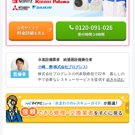
0120-091-026
公式サイトで
料金詳細
を見る
受付時間 24時間
水道設備業者 給湯器設備責任者
小嶋 豊(株式会社プログレス)
監修者
株式会社プログレスの代表取締役で22年 暮らしの
中で必要なレスキューサービスを提供する株式会社
続きを読む
プログレスにて給湯器設備を担当。水回り業務に15
年従事し、累計500件の給湯器関連のトラブルを解
決。多くのお客様に信頼される「給湯器」のスペシ
ャリスト。