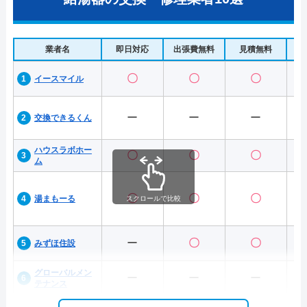
業者名
即日対応
出張費無料
見積無料
水
〇
〇
〇
イースマイル
ー
ー
ー
交換できるくん
ハウスラボホー
〇
〇
〇
ム
〇
〇
〇
湯まもーる
スクロールで比較
ー
〇
〇
みずほ住設
グローバルメン
ー
ー
ー
テナンス