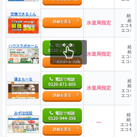
交換できるくん
給湯
給湯
詳細を見る
水道局指定
エコキ
エコキ
電話で相談
ハウスラボホーム
給湯
0120-221-611
給湯
水道局指定
エコキ
エコキ
詳細を見る
スクロールで比較
湯まもーる
電話で相談
給湯
0120-871-805
給湯
水道局指定
エコキ
エコキ
詳細を見る
みずほ住設
電話で相談
給湯
0120-944-356
給湯
―
エコキ
エコキ
詳細を見る