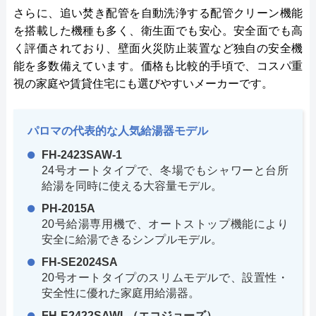
さらに、追い焚き配管を自動洗浄する配管クリーン機能
を搭載した機種も多く、衛生面でも安心。安全面でも高
く評価されており、壁面火災防止装置など独自の安全機
能を多数備えています。価格も比較的手頃で、コスパ重
視の家庭や賃貸住宅にも選びやすいメーカーです。
パロマの代表的な人気給湯器モデル
FH-2423SAW-1
24号オートタイプで、冬場でもシャワーと台所
給湯を同時に使える大容量モデル。
PH-2015A
20号給湯専用機で、オートストップ機能により
安全に給湯できるシンプルモデル。
FH-SE2024SA
20号オートタイプのスリムモデルで、設置性・
安全性に優れた家庭用給湯器。
FH-E2422SAWL（エコジョーズ）