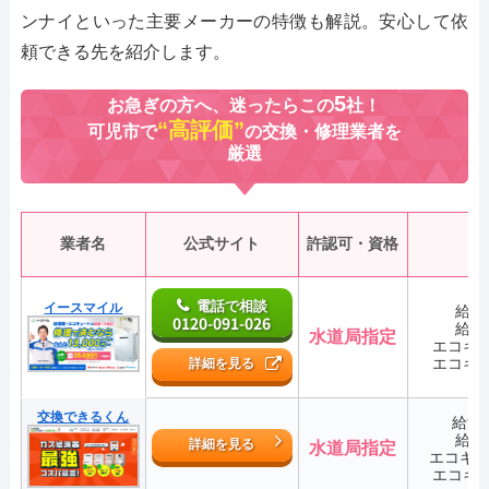
ンナイといった主要メーカーの特徴も解説。安心して依
頼できる先を紹介します。
5
お急ぎの方へ、迷ったらこの
社！
“高評価”
可児市で
の交換・修理業者を
厳選
業者名
公式サイト
許認可・資格
電話で相談
イースマイル
給湯
0120-091-026
給湯
水道局指定
エコキ
エコキ
詳細を見る
交換できるくん
給湯
給湯
詳細を見る
水道局指定
エコキ
エコキ