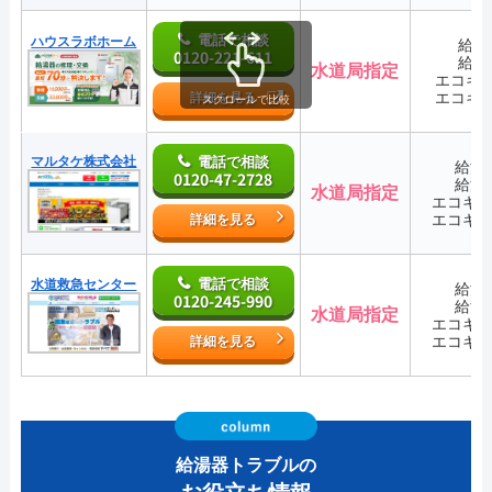
電話で相談
ハウスラボホーム
給湯
0120-221-611
給湯
水道局指定
エコキ
エコキ
詳細を見る
スクロールで比較
マルタケ株式会社
電話で相談
給湯
0120-47-2728
給湯
水道局指定
エコキ
エコキ
詳細を見る
電話で相談
水道救急センター
給湯
0120-245-990
給湯
水道局指定
エコキ
エコキ
詳細を見る
給湯器トラブルの