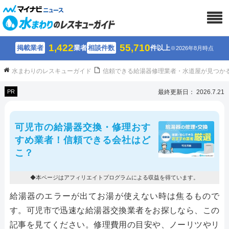
1,422
55,710
掲載業者
業者
相談件数
件以上
※2026年8月時点
水まわりのレスキューガイド
信頼できる給湯器修理業者・水道屋が見つか
PR
最終更新日： 2026.7.21
可児市の給湯器交換・修理おす
すめ業者！信頼できる会社はど
こ？
◆本ページはアフィリエイトプログラムによる収益を得ています。
給湯器のエラーが出てお湯が使えない時は焦るもので
す。可児市で迅速な給湯器交換業者をお探しなら、この
記事を見てください。修理費用の目安や、ノーリツやリ