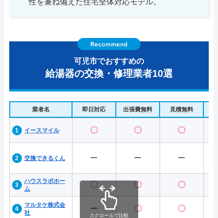
性を兼ね備えた住宅全体対応モデル。
可児市でおすすめの
給湯器の交換・修理業者10選
業者名
即日対応
出張費無料
見積無料
水
〇
〇
〇
イースマイル
ー
ー
ー
交換できるくん
ハウスラボホー
〇
〇
〇
ム
マルタケ株式会
ー
〇
〇
社
スクロールで比較