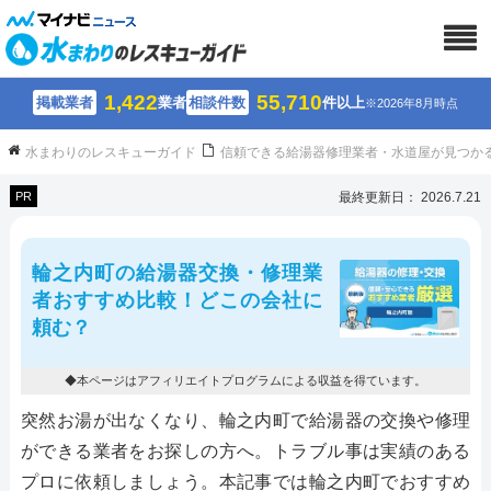
1,422
55,710
掲載業者
業者
相談件数
件以上
※2026年8月時点
水まわりのレスキューガイド
信頼できる給湯器修理業者・水道屋が見つか
PR
最終更新日： 2026.7.21
輪之内町の給湯器交換・修理業
者おすすめ比較！どこの会社に
頼む？
◆本ページはアフィリエイトプログラムによる収益を得ています。
突然お湯が出なくなり、輪之内町で給湯器の交換や修理
ができる業者をお探しの方へ。トラブル事は実績のある
プロに依頼しましょう。本記事では輪之内町でおすすめ