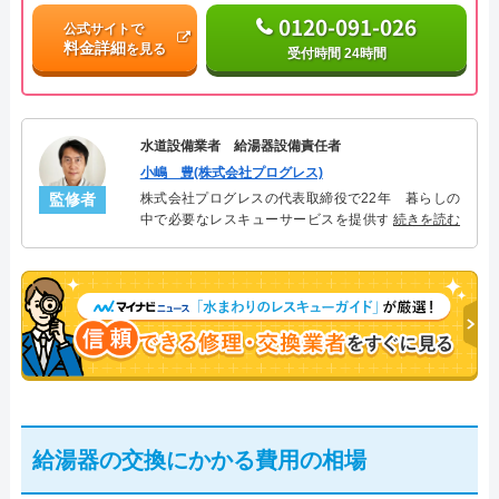
0120-091-026
公式サイトで
料金詳細
を見る
受付時間 24時間
水道設備業者 給湯器設備責任者
小嶋 豊(株式会社プログレス)
監修者
株式会社プログレスの代表取締役で22年 暮らしの
中で必要なレスキューサービスを提供する株式会社
続きを読む
プログレスにて給湯器設備を担当。水回り業務に15
年従事し、累計500件の給湯器関連のトラブルを解
決。多くのお客様に信頼される「給湯器」のスペシ
ャリスト。
給湯器の交換にかかる費用の相場