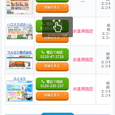
―
エコキ
エコキ
詳細を見る
電話で相談
ハウスラボホーム
給湯
0120-221-611
給湯
水道局指定
エコキ
スクロールで比較
エコキ
詳細を見る
マルタケ株式会社
電話で相談
給湯
0120-47-2728
給湯
水道局指定
エコキ
エコキ
詳細を見る
スイコウ
電話で相談
給湯
0120-235-237
給湯
水道局指定
エコキ
エコキ
詳細を見る