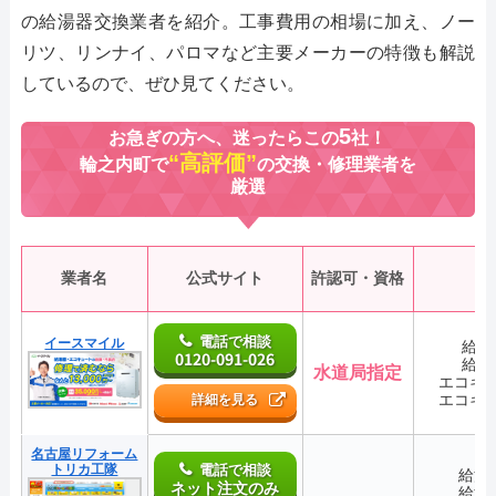
の給湯器交換業者を紹介。工事費用の相場に加え、ノー
リツ、リンナイ、パロマなど主要メーカーの特徴も解説
しているので、ぜひ見てください。
5
お急ぎの方へ、迷ったらこの
社！
“高評価”
輪之内町で
の交換・修理業者を
厳選
業者名
公式サイト
許認可・資格
電話で相談
イースマイル
給湯
0120-091-026
給湯
水道局指定
エコキ
エコキ
詳細を見る
名古屋リフォーム
トリカ工隊
電話で相談
給湯
ネット注文のみ
給湯