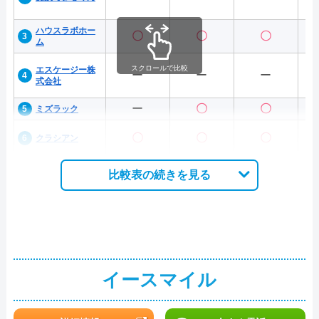
ハウスラボホー
〇
〇
〇
ム
スクロールで比較
エスケージー株
ー
ー
ー
式会社
ー
〇
〇
ミズラック
〇
〇
〇
クラシアン
比較表の続きを見る
イースマイル