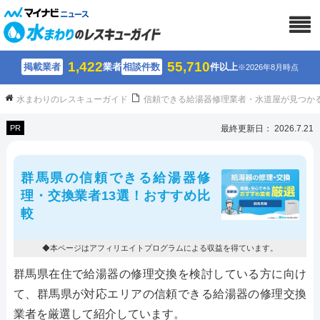
1,422
55,710
掲載業者
業者
相談件数
件以上
※2026年8月時点
水まわりのレスキューガイド
信頼できる給湯器修理業者・水道屋が見つか
PR
最終更新日： 2026.7.21
群馬県の信頼できる給湯器修
理・交換業者13選！おすすめ比
較
◆本ページはアフィリエイトプログラムによる収益を得ています。
群馬県在住で給湯器の修理交換を検討している方に向け
て、群馬県が対応エリアの信頼できる給湯器の修理交換
業者を厳選して紹介しています。