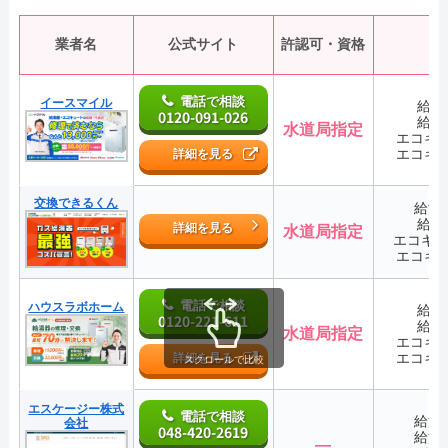
業者名
公式サイト
許認可・資格
電話で相談
イースマイル
給湯
0120-091-026
給湯
水道局指定
エコキ
エコキ
詳細を見る
交換できるくん
給湯
給湯
詳細を見る
水道局指定
エコキ
エコキ
電話で相談
ハウスラボホーム
給湯
0120-221-611
給湯
水道局指定
エコキ
エコキ
詳細を見る
スクロールで比較
エスケージー株式
電話で相談
給湯
会社
048-420-2619
給湯
―