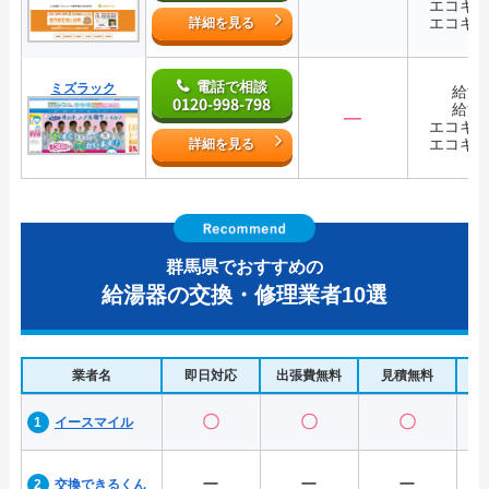
エコキ
エコキ
詳細を見る
電話で相談
ミズラック
給湯
0120-998-798
給湯
―
エコキ
エコキ
詳細を見る
群馬県でおすすめの
給湯器の交換・修理業者10選
業者名
即日対応
出張費無料
見積無料
水
〇
〇
〇
イースマイル
ー
ー
ー
交換できるくん