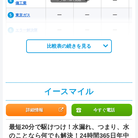
ー
ー
ー
備工業
ー
ー
ー
東京ガス
ー
ー
ー
エラー解決隊
比較表の続きを見る
イースマイル
詳細情報
今すぐ電話
最短20分で駆けつけ！水漏れ、つまり、水
のことなら何でも解決！24時間365日年中