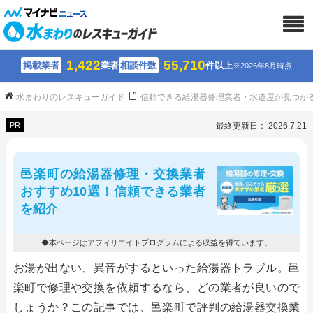
1,422
55,710
掲載業者
業者
相談件数
件以上
※2026年8月時点
水まわりのレスキューガイド
信頼できる給湯器修理業者・水道屋が見つか
PR
最終更新日： 2026.7.21
邑楽町の給湯器修理・交換業者
おすすめ10選！信頼できる業者
を紹介
◆本ページはアフィリエイトプログラムによる収益を得ています。
お湯が出ない、異音がするといった給湯器トラブル。邑
楽町で修理や交換を依頼するなら、どの業者が良いので
しょうか？この記事では、邑楽町で評判の給湯器交換業