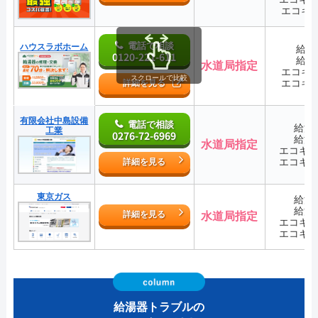
エコキ
電話で相談
ハウスラボホーム
給湯
0120-221-611
給湯
水道局指定
エコキ
スクロールで比較
エコキ
詳細を見る
有限会社中島設備
電話で相談
給湯
工業
0276-72-6969
給湯
水道局指定
エコキ
エコキ
詳細を見る
東京ガス
給湯
給湯
詳細を見る
水道局指定
エコキ
エコキ
給湯器トラブルの