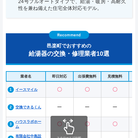
24号フルオートタイプで、給湯・暖房・高耐久
性を兼ね備えた住宅全体対応モデル。
邑楽町でおすすめの
給湯器の交換・修理業者10選
業者名
即日対応
出張費無料
見積無料
水
〇
〇
〇
イースマイル
ー
ー
ー
交換できるくん
ハウスラボホー
〇
〇
〇
ム
有限会社中島設
スクロールで比較