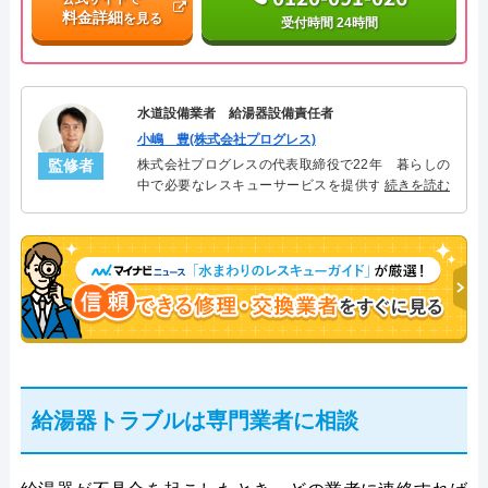
料金詳細
を見る
受付時間 24時間
水道設備業者 給湯器設備責任者
小嶋 豊(株式会社プログレス)
監修者
株式会社プログレスの代表取締役で22年 暮らしの
中で必要なレスキューサービスを提供する株式会社
続きを読む
プログレスにて給湯器設備を担当。水回り業務に15
年従事し、累計500件の給湯器関連のトラブルを解
決。多くのお客様に信頼される「給湯器」のスペシ
ャリスト。
給湯器トラブルは専門業者に相談