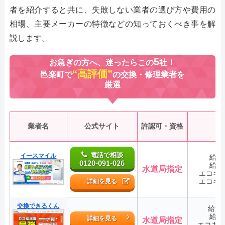
者を紹介すると共に、失敗しない業者の選び方や費用の
相場、主要メーカーの特徴などの知っておくべき事を解
説します。
5
お急ぎの方へ、迷ったらこの
社！
“高評価”
邑楽町で
の交換・修理業者を
厳選
業者名
公式サイト
許認可・資格
電話で相談
イースマイル
給湯
0120-091-026
給湯
水道局指定
エコキ
エコキ
詳細を見る
交換できるくん
給湯
給湯
詳細を見る
水道局指定
エコキ