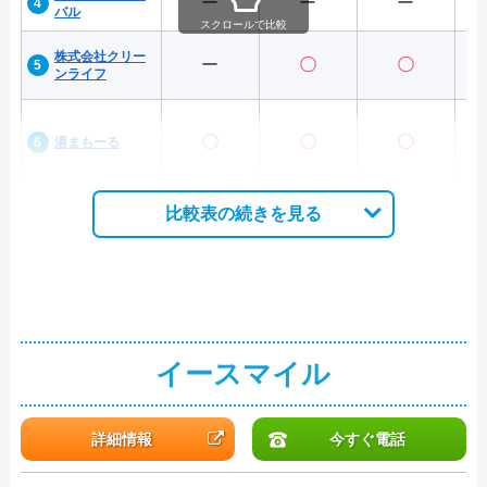
ー
ー
ー
バル
スクロールで比較
株式会社クリー
ー
〇
〇
ンライフ
〇
〇
〇
湯まもーる
比較表の続きを見る
イースマイル
詳細情報
今すぐ電話