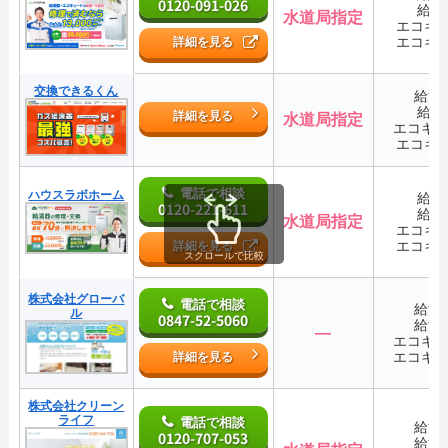
0120-091-026
給湯
水道局指定
エコキ
エコキ
詳細を見る
交換できるくん
給湯
給湯
詳細を見る
水道局指定
エコキ
エコキ
電話で相談
ハウスラボホーム
給湯
0120-221-611
給湯
水道局指定
エコキ
エコキ
詳細を見る
スクロールで比較
株式会社グローバ
電話で相談
給湯
ル
0847-52-5060
給湯
―
エコキ
エコキ
詳細を見る
株式会社クリーン
ライフ
電話で相談
給湯
0120-707-053
給湯