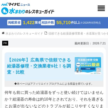
1,422
55,710
掲載業者
業者
相談件数
件以上
※2026年8月時点
水まわりのレスキューガイド
信頼できる給湯器修理業者・水道屋が見つか
PR
最終更新日： 2026.7.21
【2026年】広島県で信頼できる
給湯器修理・交換業者9社！を調
査・比較
◆本ページはアフィリエイトプログラムによる収益を得ています。
何年も前に買った給湯器をずっと使い続けてはいません
か？給湯器の寿命は約10年とされており、それを過ぎる
とお湯が出ないなどのトラブルが起こりやすくなりま