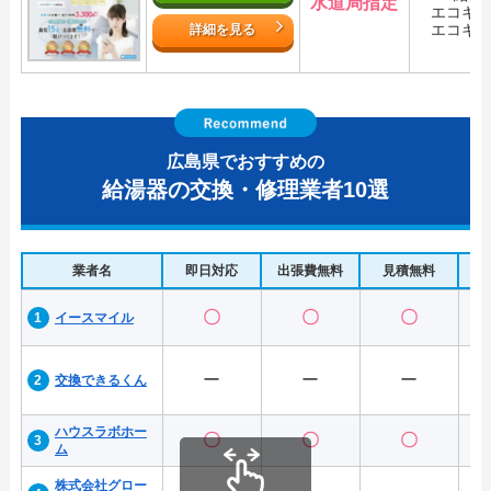
水道局指定
エコキ
エコキ
詳細を見る
広島県でおすすめの
給湯器の交換・修理業者10選
業者名
即日対応
出張費無料
見積無料
水
〇
〇
〇
イースマイル
ー
ー
ー
交換できるくん
ハウスラボホー
〇
〇
〇
ム
株式会社グロー