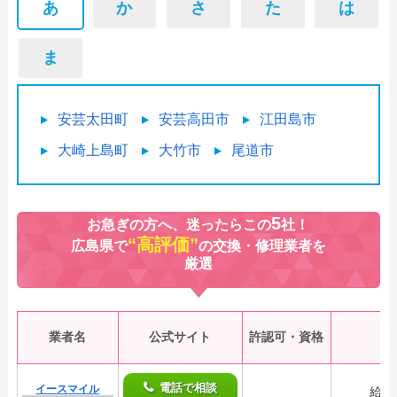
あ
か
さ
た
は
ま
安芸太田町
安芸高田市
江田島市
大崎上島町
大竹市
尾道市
5
お急ぎの方へ、迷ったらこの
社！
“高評価”
広島県で
の交換・修理業者を
厳選
業者名
公式サイト
許認可・資格
電話で相談
イースマイル
給湯