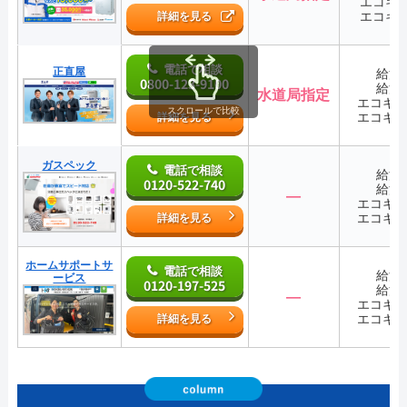
エコキ
エコキ
詳細を見る
電話で相談
正直屋
給湯
0800-123-9100
給湯
水道局指定
エコキ
スクロールで比較
エコキ
詳細を見る
ガスペック
電話で相談
給湯
0120-522-740
給湯
―
エコキ
エコキ
詳細を見る
ホームサポートサ
電話で相談
給湯
ービス
0120-197-525
給湯
―
エコキ
エコキ
詳細を見る