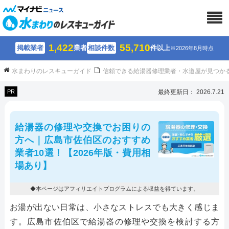
1,422
55,710
掲載業者
業者
相談件数
件以上
※2026年8月時点
水まわりのレスキューガイド
信頼できる給湯器修理業者・水道屋が見つか
PR
最終更新日： 2026.7.21
給湯器の修理や交換でお困りの
方へ｜広島市佐伯区のおすすめ
業者10選！【2026年版・費用相
場あり】
◆本ページはアフィリエイトプログラムによる収益を得ています。
お湯が出ない日常は、小さなストレスでも大きく感じま
す。広島市佐伯区で給湯器の修理や交換を検討する方