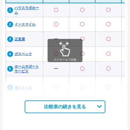
ハウスラボホー
〇
〇
〇
ム
〇
〇
〇
イースマイル
ー
〇
〇
正直屋
〇
〇
〇
ガスペック
スクロールで比較
ホームサポート
ー
〇
〇
サービス
〇
〇
〇
湯まもーる
比較表の続きを見る