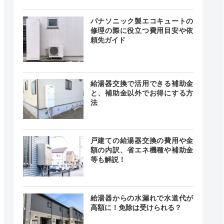
24時間
パナソニック製エコキュートの
最短20分
中無休
修理の際に役立つ費用目安や依
頼先ガイド
0～18:00
給湯器交換で活用できる補助金
記載なし
中無休
と、補助金以外でお得にする方
法
時間 年中
戸建ての給湯器交換の費用や金
無休
最短20分
額の内訳、省エネ機種や補助金
中無休
等も解説！
給湯器からの水漏れで水道代が
24時間
高額に！免除は受けられる？
(年中無
―
休)