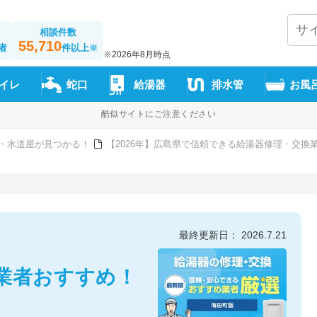
相談件数
55,710
者
件以上
※
※2026年8月時点
イレ
蛇口
給湯器
排水管
お風
酷似サイトにご注意ください
・水道屋が見つかる！
【2026年】広島県で信頼できる給湯器修理・交換
最終更新日： 2026.7.21
業者おすすめ！