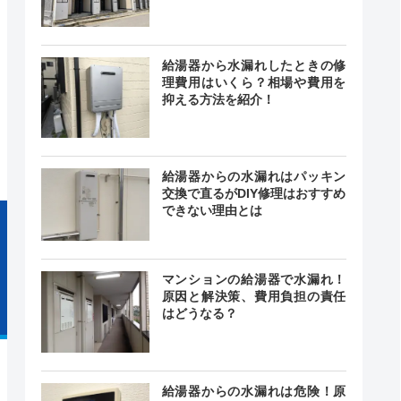
給湯器から水漏れしたときの修
時間365日
理費用はいくら？相場や費用を
20～60分で
つでも対
抑える方法を紹介！
の対応を目
応
指します。
―
給湯器からの水漏れはパッキン
交換で直るがDIY修理はおすすめ
できない理由とは
マンションの給湯器で水漏れ！
原因と解決策、費用負担の責任
はどうなる？
給湯器からの水漏れは危険！原