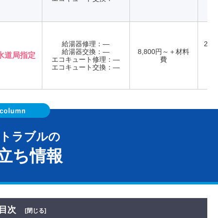
給湯器修理：―
24
給湯器交換：―
8,800円～＋材料
い
水道局指定
エコキュート修理：―
費
エコキュート交換：―
器トラブルの
立ち情報
目次
[閉じる]