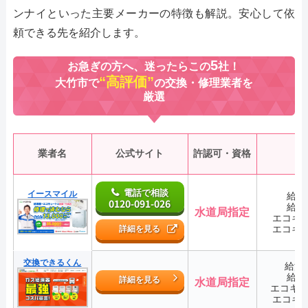
ンナイといった主要メーカーの特徴も解説。安心して依
頼できる先を紹介します。
5
お急ぎの方へ、迷ったらこの
社！
“高評価”
大竹市で
の交換・修理業者を
厳選
業者名
公式サイト
許認可・資格
電話で相談
イースマイル
給湯
0120-091-026
給湯
水道局指定
エコキ
エコキ
詳細を見る
交換できるくん
給湯
給湯
詳細を見る
水道局指定
エコキ
エコキ