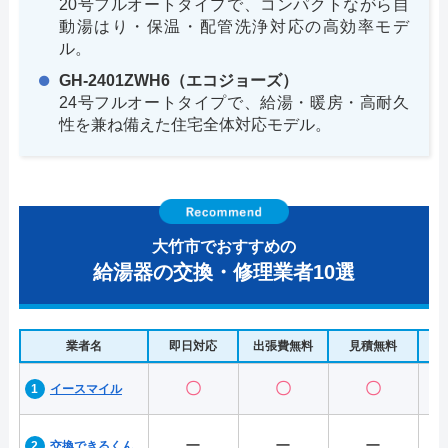
20号フルオートタイプで、コンパクトながら自
動湯はり・保温・配管洗浄対応の高効率モデ
ル。
GH-2401ZWH6（エコジョーズ）
24号フルオートタイプで、給湯・暖房・高耐久
性を兼ね備えた住宅全体対応モデル。
大竹市でおすすめの
給湯器の交換・修理業者10選
業者名
即日対応
出張費無料
見積無料
水
〇
〇
〇
イースマイル
ー
ー
ー
交換できるくん