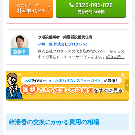
0120-091-026
公式サイトで
料金詳細
を見る
受付時間 24時間
水道設備業者 給湯器設備責任者
小嶋 豊(株式会社プログレス)
監修者
株式会社プログレスの代表取締役で22年 暮らしの
中で必要なレスキューサービスを提供する株式会社
続きを読む
プログレスにて給湯器設備を担当。水回り業務に15
年従事し、累計500件の給湯器関連のトラブルを解
決。多くのお客様に信頼される「給湯器」のスペシ
ャリスト。
給湯器の交換にかかる費用の相場