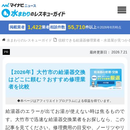
1,422
55,710
掲載業者
業者
相談件数
件以上
※2026年8月時点
水まわりのレスキューガイド
信頼できる給湯器修理業者・水道屋が見つか
PR
最終更新日： 2026.7.21
【2026年】大竹市の給湯器交換
はどこに頼む？おすすめ修理業
者を比較
◆本ページはアフィリエイトプログラムによる収益を得ています。
給湯器のエラーが出てお湯が使えない時は焦るもので
す。大竹市で迅速な給湯器交換業者をお探しなら、この
記事を見てください。修理費用の目安や、ノーリツやリ