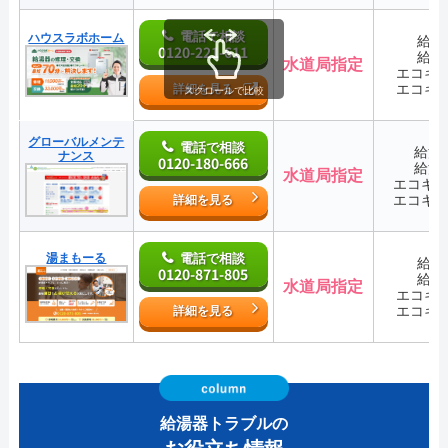
電話で相談
ハウスラボホーム
給湯
0120-221-611
給湯
水道局指定
エコキ
エコキ
詳細を見る
スクロールで比較
グローバルメンテ
電話で相談
給湯
ナンス
0120-180-666
給湯
水道局指定
エコキ
エコキ
詳細を見る
湯まもーる
電話で相談
給湯
0120-871-805
給湯
水道局指定
エコキ
エコキ
詳細を見る
給湯器トラブルの