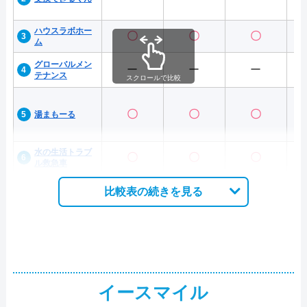
ハウスラボホー
〇
〇
〇
ム
グローバルメン
ー
ー
ー
テナンス
スクロールで比較
〇
〇
〇
湯まもーる
水の生活トラブ
〇
〇
〇
ル救急車
比較表の続きを見る
イースマイル