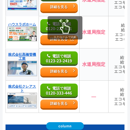
エコキ
エコキ
詳細を見る
電話で相談
ハウスラボホーム
給湯
0120-221-611
給湯
水道局指定
エコキ
スクロールで比較
エコキ
詳細を見る
株式会社髙橋管機
電話で相談
給湯
工業
0123-23-2419
給湯
水道局指定
エコキ
エコキ
詳細を見る
株式会社クレアス
電話で相談
給湯
ト
0120-333-446
給湯
―
エコキ
エコキ
詳細を見る