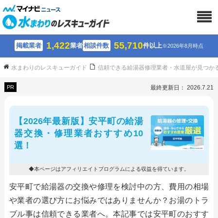
1,422
55,710
掲載業者
業者
相談件数
件以上
※2026年8月時点
水まわりのレスキューガイド
信頼できる給湯器修理業者・水道屋が見つか
PR
最終更新日： 2026.7.21
【2026年最新版】安平町の給湯
器交換・修理業者おすすめ10
選！
◆本ページはアフィリエイトプログラムによる収益を得ています。
安平町で給湯器の交換や修理を検討中の方、費用の相場
や業者の選び方にお悩みではありませんか？お湯のトラ
ブル事は信頼できる業者へ。本記事では安平町のおすす