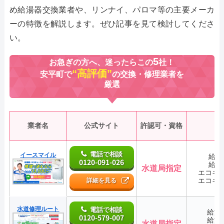
め給湯器交換業者や、リンナイ、パロマ等の主要メーカ
ーの特徴を解説します。ぜひ記事を見て検討してくださ
い。
5
お急ぎの方へ、迷ったらこの
社！
“高評価”
安平町で
の交換・修理業者を
厳選
業者名
公式サイト
許認可・資格
電話で相談
イースマイル
給湯
0120-091-026
給湯
水道局指定
エコキ
エコキ
詳細を見る
水道修理ルート
電話で相談
給湯
0120-579-007
給湯
水道局指定