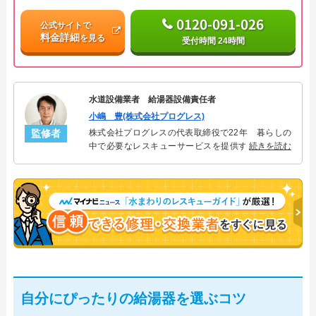
0120-091-026
公式サイトで
料金詳細
を見る
受付時間 24時間
水道設備業者 給湯器設備責任者
小嶋 豊(株式会社プログレス)
監修者
株式会社プログレスの代表取締役で22年 暮らしの
中で必要なレスキューサービスを提供する株式会社
続きを読む
プログレスにて給湯器設備を担当。水回り業務に15
年従事し、累計500件の給湯器関連のトラブルを解
決。多くのお客様に信頼される「給湯器」のスペシ
ャリスト。
自分にぴったりの給湯器を選ぶコツ