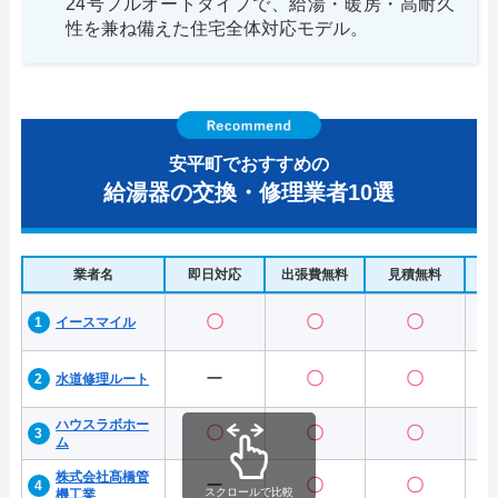
24号フルオートタイプで、給湯・暖房・高耐久
性を兼ね備えた住宅全体対応モデル。
安平町でおすすめの
給湯器の交換・修理業者10選
業者名
即日対応
出張費無料
見積無料
水
〇
〇
〇
イースマイル
ー
〇
〇
水道修理ルート
ハウスラボホー
〇
〇
〇
ム
株式会社髙橋管
ー
〇
〇
スクロールで比較
機工業