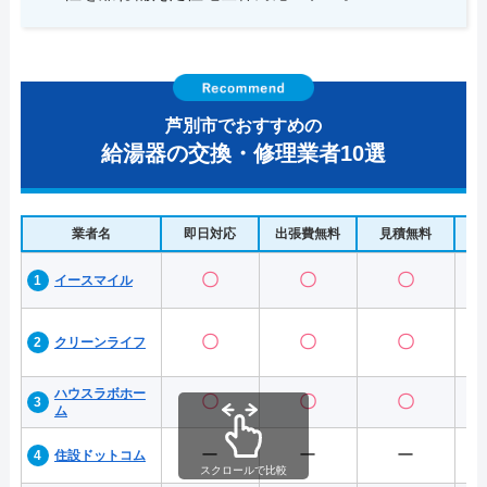
芦別市でおすすめの
給湯器の交換・修理業者10選
業者名
即日対応
出張費無料
見積無料
水
〇
〇
〇
イースマイル
〇
〇
〇
クリーンライフ
ハウスラボホー
〇
〇
〇
ム
ー
ー
ー
住設ドットコム
スクロールで比較