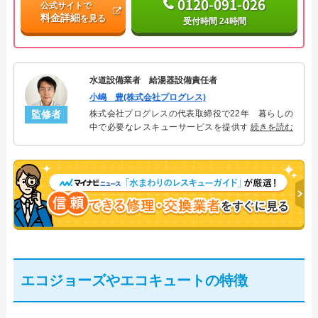
0120-091-026
公式サイトで
料金詳細
を見る
受付時間 24時間
水道設備業者 給湯器設備責任者
小嶋 豊(株式会社プログレス)
監修者
株式会社プログレスの代表取締役で22年 暮らしの
中で必要なレスキューサービスを提供する株式会社
続きを読む
プログレスにて給湯器設備を担当。水回り業務に15
年従事し、累計500件の給湯器関連のトラブルを解
決。多くのお客様に信頼される「給湯器」のスペシ
ャリスト。
エコジョーズやエコキュートの特徴