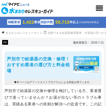
1,422
55,710
掲載業者
業者
相談件数
件以上
※2026年8月時点
水まわりのレスキューガイド
信頼できる給湯器修理業者・水道屋が見つか
PR
最終更新日： 2026.7.21
芦別市で給湯器の交換・修理！
おすすめ業者の選び方と料金相
場
◆本ページはアフィリエイトプログラムによる収益を得ています。
芦別市で給湯器の交換や修理を検討している方、業者選
びで迷っていませんか？お湯が出ない等のトラブル事
は、実績ある業者への依頼が解決への近道です。この記