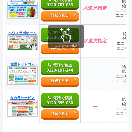
給湯
0120-707-053
給湯
水道局指定
エコキ
エコキ
詳細を見る
電話で相談
ハウスラボホーム
給湯
0120-221-611
給湯
水道局指定
エコキ
スクロールで比較
エコキ
詳細を見る
住設ドットコム
電話で相談
給湯
0120-107-244
給湯
―
エコキ
エコキ
詳細を見る
タカラサービス
電話で相談
給湯
0120-655-080
給湯
―
エコキ
エコキ
詳細を見る