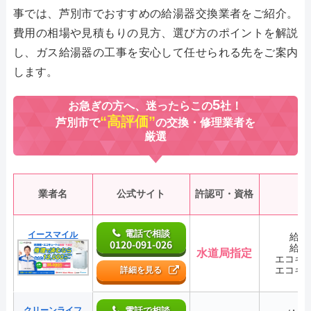
事では、芦別市でおすすめの給湯器交換業者をご紹介。
費用の相場や見積もりの見方、選び方のポイントを解説
し、ガス給湯器の工事を安心して任せられる先をご案内
します。
5
お急ぎの方へ、迷ったらこの
社！
“高評価”
芦別市で
の交換・修理業者を
厳選
業者名
公式サイト
許認可・資格
電話で相談
イースマイル
給湯
0120-091-026
給湯
水道局指定
エコキ
エコキ
詳細を見る
クリーンライフ
電話で相談