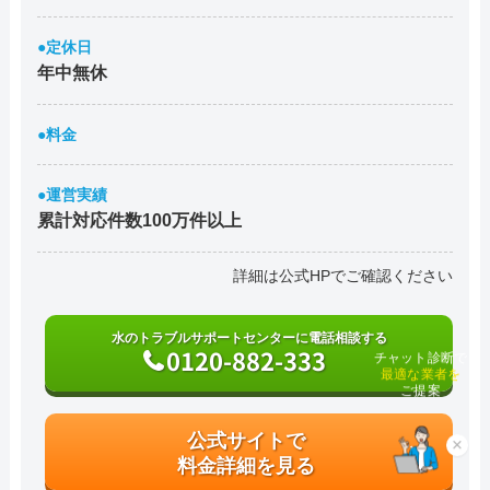
●定休日
年中無休
●料金
●運営実績
累計対応件数100万件以上
詳細は公式HPでご確認ください
水のトラブルサポートセンターに電話相談する
0120-882-333
チャット診断で
最適な業者を
ご提案
公式サイトで
×
料金詳細を見る