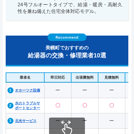
24号フルオートタイプで、給湯・暖房・高耐久
性を兼ね備えた住宅全体対応モデル。
美幌町でおすすめの
給湯器の交換・修理業者10選
業者名
即日対応
出張費無料
見積無料
水
ー
ー
ー
オホーツク設備
水のトラブルサ
〇
〇
〇
ポートセンター
ー
ー
ー
北光サービス