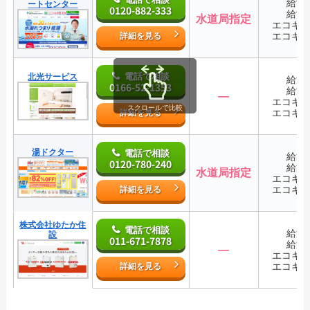
給湯
ートセンター
0120-882-333
給湯
水道局指定
エコキ
エコキ
詳細を見る
電話で相談
北光サービス
給湯
0166-52-1353
給湯
―
エコキ
スクロールで比較
エコキ
詳細を見る
湯ドクター
電話で相談
給湯
0120-780-240
給湯
水道局指定
エコキ
エコキ
詳細を見る
株式会社ゆたか住
電話で相談
給湯
設
011-671-7878
給湯
―
エコキ
エコキ
詳細を見る