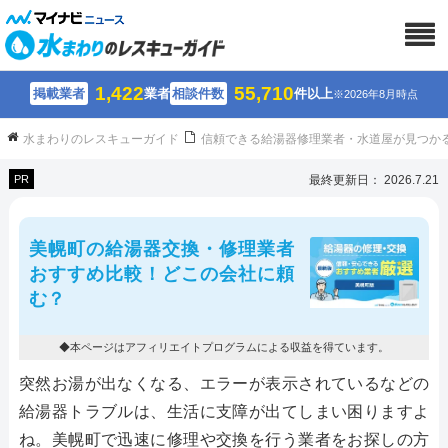
1,422
55,710
掲載業者
業者
相談件数
件以上
※2026年8月時点
水まわりのレスキューガイド
信頼できる給湯器修理業者・水道屋が見つか
PR
最終更新日： 2026.7.21
美幌町の給湯器交換・修理業者
おすすめ比較！どこの会社に頼
む？
◆本ページはアフィリエイトプログラムによる収益を得ています。
突然お湯が出なくなる、エラーが表示されているなどの
給湯器トラブルは、生活に支障が出てしまい困りますよ
ね。美幌町で迅速に修理や交換を行う業者をお探しの方