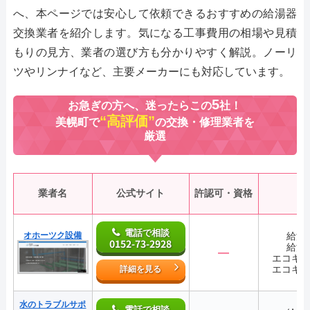
へ、本ページでは安心して依頼できるおすすめの給湯器
交換業者を紹介します。気になる工事費用の相場や見積
もりの見方、業者の選び方も分かりやすく解説。ノーリ
ツやリンナイなど、主要メーカーにも対応しています。
5
お急ぎの方へ、迷ったらこの
社！
“高評価”
美幌町で
の交換・修理業者を
厳選
業者名
公式サイト
許認可・資格
電話で相談
オホーツク設備
給湯
0152-73-2928
給湯
―
エコキ
エコキ
詳細を見る
水のトラブルサポ
電話で相談