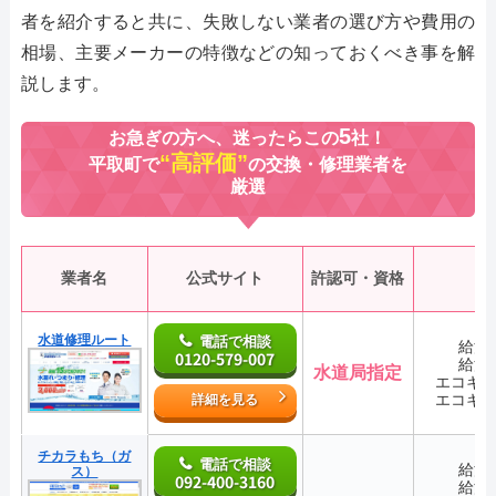
者を紹介すると共に、失敗しない業者の選び方や費用の
相場、主要メーカーの特徴などの知っておくべき事を解
説します。
5
お急ぎの方へ、迷ったらこの
社！
“高評価”
平取町で
の交換・修理業者を
厳選
業者名
公式サイト
許認可・資格
水道修理ルート
電話で相談
給湯
0120-579-007
給湯
水道局指定
エコキ
エコキ
詳細を見る
チカラもち（ガ
電話で相談
給湯
ス）
092-400-3160
給湯
―