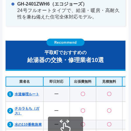
GH-2401ZWH6（エコジョーズ）
24号フルオートタイプで、給湯・暖房・高耐久
性を兼ね備えた住宅全体対応モデル。
平取町でおすすめの
給湯器の交換・修理業者10選
業者名
即日対応
出張費無料
見積無料
水
ー
〇
〇
水道修理ルート
チカラもち（ガ
ー
〇
〇
ス）
ー
〇
〇
水の110番救急車