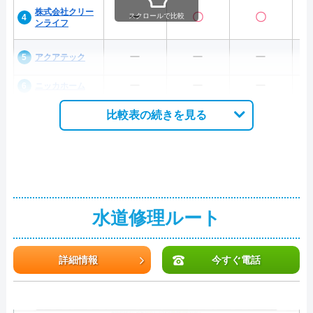
株式会社クリー
ー
〇
〇
スクロールで比較
ンライフ
ー
ー
ー
アクアテック
ー
ー
ー
ニッカホーム
比較表の続きを見る
水道修理ルート
詳細情報
今すぐ電話