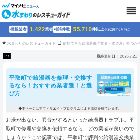
1,422
55,710
掲載業者
業者
相談件数
件以上
※2026年8月時点
水まわりのレスキューガイド
信頼できる給湯器修理業者・水道屋が見つか
PR
最終更新日： 2026.7.21
平取町で給湯器を修理・交換す
るなら！おすすめ業者選！と選
び方
◆本ページはアフィリエイトプログラムによる収益を得ています。
お湯が出ない、異音がするといった給湯器トラブル。平
取町で修理や交換を依頼するなら、どの業者が良いので
しょうか？この記事では、平取町で評判の給湯器交換業