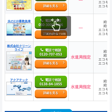
エコキ
エコキ
詳細を見る
電話で相談
水の110番救急車
給湯
050-3000-4096
給湯
―
エコキ
エコキ
詳細を見る
スクロールで比較
株式会社クリーン
ライフ
電話で相談
給湯
0120-707-053
給湯
水道局指定
エコキ
エコキ
詳細を見る
電話で相談
アクアテック
給湯
0138-84-1855
給湯
水道局指定
エコキ
エコキ
詳細を見る