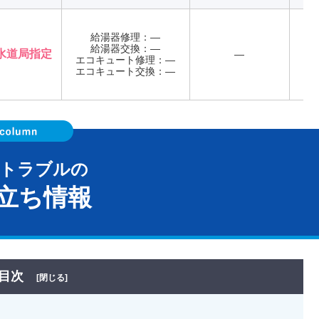
給湯器修理：―
給湯器交換：―
水道局指定
―
エコキュート修理：―
年
エコキュート交換：―
器トラブルの
立ち情報
目次
[閉じる]