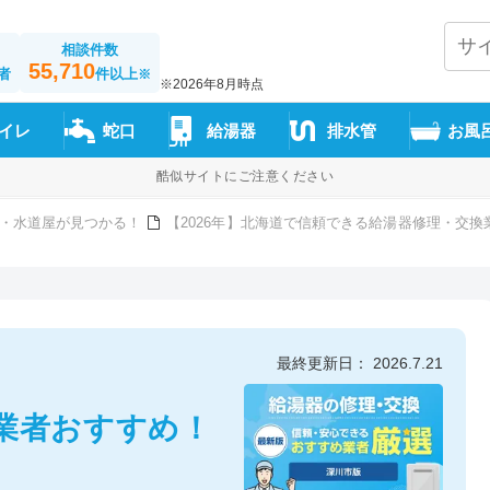
相談件数
55,710
者
件以上
※
※2026年8月時点
イレ
蛇口
給湯器
排水管
お風
酷似サイトにご注意ください
・水道屋が見つかる！
【2026年】北海道で信頼できる給湯器修理・交換
最終更新日： 2026.7.21
業者おすすめ！