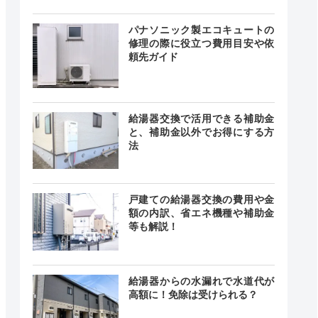
24時間
最短20分
中無休
パナソニック製エコキュートの
修理の際に役立つ費用目安や依
頼先ガイド
24時間
最短30分
中無休
給湯器交換で活用できる補助金
と、補助金以外でお得にする方
法
時間 年中
無休
最短20分
戸建ての給湯器交換の費用や金
中無休
額の内訳、省エネ機種や補助金
等も解説！
0～18:00
給湯器からの水漏れで水道代が
曜、日
ー
、祝日
高額に！免除は受けられる？