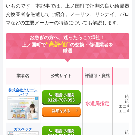
いものです。本記事では、上ノ国町で評判の良い給湯器
交換業者を厳選してご紹介。ノーリツ、リンナイ、パロ
マなどの主要メーカーの特徴についても解説します。
5
お急ぎの方へ、迷ったらこの
社！
“高評価”
上ノ国町で
の交換・修理業者を
厳選
業者名
公式サイト
許認可・資格
株式会社クリーン
ライフ
電話で相談
給湯
0120-707-053
給湯
水道局指定
エコキ
エコキ
詳細を見る
ガスペック
電話で相談
給湯