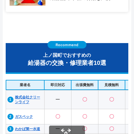
上ノ国町でおすすめの
給湯器の交換・修理業者10選
業者名
即日対応
出張費無料
見積無料
水
株式会社クリー
ー
〇
〇
ンライフ
〇
〇
〇
ガスペック
ー
〇
〇
わかば第一水道