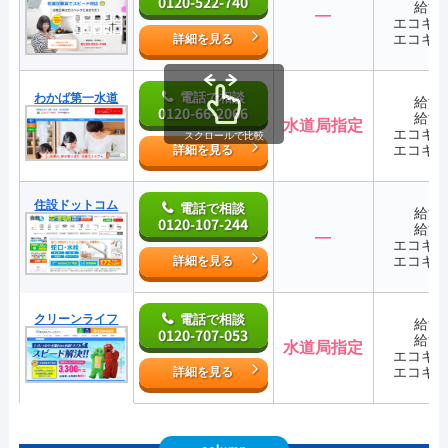
0120-522-740
給湯
―
エコキ
エコキ
詳細を見る
電話で相談
わかば第一水道
給湯
0120-66-2066
給湯
水道局指定
エコキ
スクロールで比較
エコキ
詳細を見る
住設ドットコム
電話で相談
給湯
0120-107-244
給湯
―
エコキ
エコキ
詳細を見る
クリーンライフ
電話で相談
給湯
0120-707-053
給湯
水道局指定
エコキ
エコキ
詳細を見る