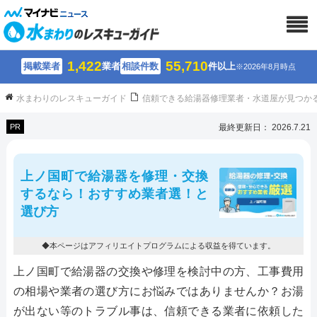
1,422
55,710
掲載業者
業者
相談件数
件以上
※2026年8月時点
水まわりのレスキューガイド
信頼できる給湯器修理業者・水道屋が見つか
PR
最終更新日： 2026.7.21
上ノ国町で給湯器を修理・交換
するなら！おすすめ業者選！と
選び方
◆本ページはアフィリエイトプログラムによる収益を得ています。
上ノ国町で給湯器の交換や修理を検討中の方、工事費用
の相場や業者の選び方にお悩みではありませんか？お湯
が出ない等のトラブル事は、信頼できる業者に依頼した