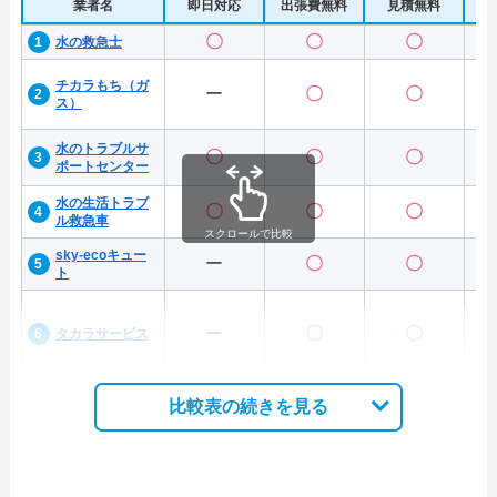
業者名
即日対応
出張費無料
見積無料
水
〇
〇
〇
水の救急士
チカラもち（ガ
ー
〇
〇
ス）
水のトラブルサ
〇
〇
〇
ポートセンター
水の生活トラブ
〇
〇
〇
ル救急車
スクロールで比較
sky-ecoキュー
ー
〇
〇
ト
ー
〇
〇
タカラサービス
比較表の続きを見る