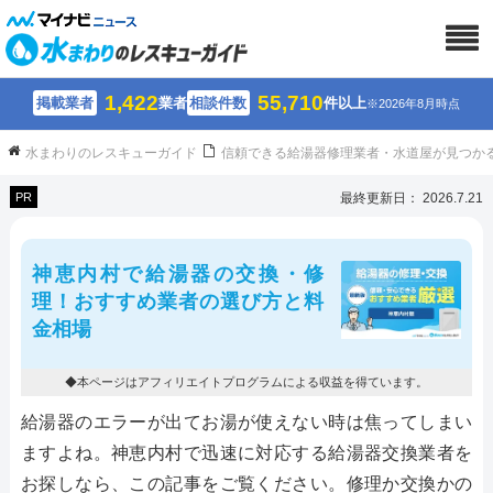
1,422
55,710
掲載業者
業者
相談件数
件以上
※2026年8月時点
水まわりのレスキューガイド
信頼できる給湯器修理業者・水道屋が見つか
PR
最終更新日： 2026.7.21
神恵内村で給湯器の交換・修
理！おすすめ業者の選び方と料
金相場
◆本ページはアフィリエイトプログラムによる収益を得ています。
給湯器のエラーが出てお湯が使えない時は焦ってしまい
ますよね。神恵内村で迅速に対応する給湯器交換業者を
お探しなら、この記事をご覧ください。修理か交換かの