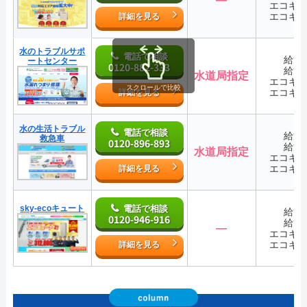
エコキ
エコキ
詳細を見る
水のトラブルサポ
電話で相談
給湯
ートセンター
0120-882-333
給湯
水道局指定
エコキ
スクロールで比較
エコキ
詳細を見る
水の生活トラブル
電話で相談
給湯
救急車
0120-896-893
給湯
水道局指定
エコキ
エコキ
詳細を見る
sky-ecoキュート
電話で相談
給湯
0120-946-916
給湯
―
エコキ
エコキ
詳細を見る