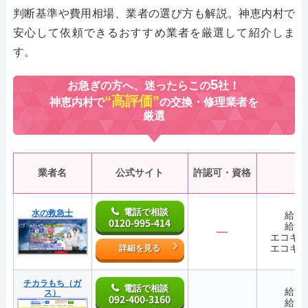
判断基準や費用相場、業者の選び方も解説。神恵内村で
安心して依頼できるおすすめ業者を厳選して紹介しま
す。
5
お急ぎの方へ、迷ったらこの
社！
“高評価”
神恵内村で
の交換・修理業者を
厳選
業者名
公式サイト
許認可・資格
電話で相談
水の救急士
給湯
0120-995-414
給湯
―
エコキ
エコキ
詳細を見る
チカラもち（ガ
電話で相談
給湯
ス）
092-400-3160
給湯
―