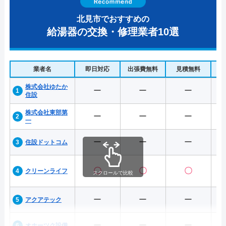
北見市でおすすめの
給湯器の交換・修理業者10選
業者名
即日対応
出張費無料
見積無料
水
株式会社ゆたか
ー
ー
ー
住設
株式会社東部第
ー
ー
ー
一
ー
ー
ー
住設ドットコム
〇
〇
〇
クリーンライフ
スクロールで比較
ー
ー
ー
アクアテック
ー
ー
ー
オホーツク設備