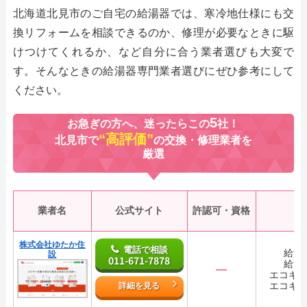
北海道北見市のご自宅の給湯器では、寒冷地仕様にも交
換リフォームを相談できるのか、修理が必要なときに駆
けつけてくれるか、など自分に合う業者選びも大変で
す。そんなときの給湯器専門業者選びにぜひ参考にして
ください。
5
お急ぎの方へ、迷ったらこの
社！
“高評価”
北見市で
の交換・修理業者を
厳選
業者名
公式サイト
許認可・資格
株式会社ゆたか住
電話で相談
給湯
設
011-671-7878
給湯
―
エコキ
エコキ
詳細を見る