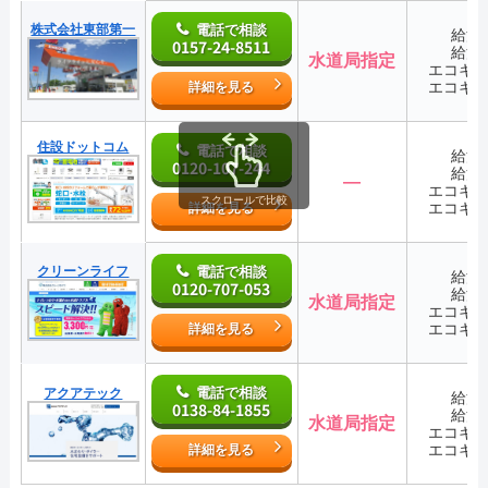
株式会社東部第一
電話で相談
給湯
0157-24-8511
給湯
水道局指定
エコキ
エコキ
詳細を見る
住設ドットコム
電話で相談
給湯
0120-107-244
給湯
―
エコキ
スクロールで比較
エコキ
詳細を見る
クリーンライフ
電話で相談
給湯
0120-707-053
給湯
水道局指定
エコキ
エコキ
詳細を見る
電話で相談
アクアテック
給湯
0138-84-1855
給湯
水道局指定
エコキ
エコキ
詳細を見る