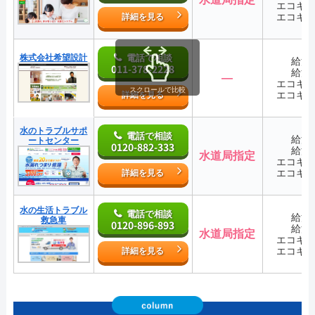
エコキ
エコキ
詳細を見る
株式会社希望設計
電話で相談
給湯
011-378-2228
給湯
―
エコキ
スクロールで比較
エコキ
詳細を見る
水のトラブルサポ
電話で相談
給湯
ートセンター
0120-882-333
給湯
水道局指定
エコキ
エコキ
詳細を見る
水の生活トラブル
電話で相談
給湯
救急車
0120-896-893
給湯
水道局指定
エコキ
エコキ
詳細を見る