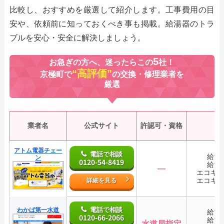
比較し、おすすめを厳選して紹介します。工事費用の目
安や、依頼前に知っておくべき事も掲載。給湯器のトラ
ブルを安心・安全に解決しましょう。
5
お急ぎの方へ、迷ったらこの
社！
“高評価”
京極町で
の交換・修理業者を
厳選
業者名
公式サイト
許認可・資格
アトム電器チェー
電話で相談
給湯
ン
0120-54-8419
給湯
―
エコキ
エコキ
詳細を見る
電話で相談
わかば第一水道
給湯
0120-66-2066
給湯
水道局指定