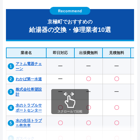
京極町でおすすめの
給湯器の交換・修理業者10選
業者名
即日対応
出張費無料
見積無料
水
アトム電器チェ
ー
ー
ー
ーン
ー
〇
〇
わかば第一水道
株式会社希望設
ー
ー
ー
計
水のトラブルサ
〇
〇
〇
ポートセンター
スクロールで比較
水の生活トラブ
〇
〇
〇
ル救急車
〇
〇
〇
ガスペック