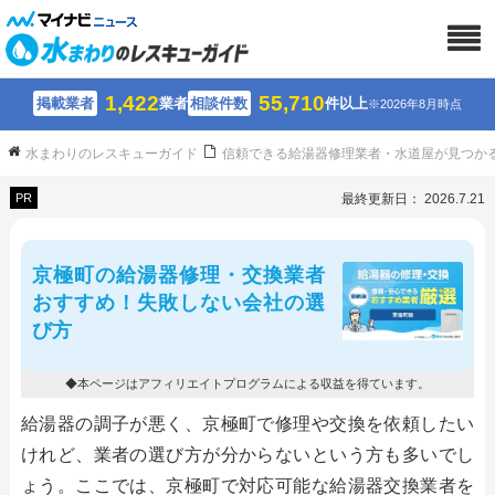
1,422
55,710
掲載業者
業者
相談件数
件以上
※2026年8月時点
水まわりのレスキューガイド
信頼できる給湯器修理業者・水道屋が見つか
PR
最終更新日： 2026.7.21
京極町の給湯器修理・交換業者
おすすめ！失敗しない会社の選
び方
◆本ページはアフィリエイトプログラムによる収益を得ています。
給湯器の調子が悪く、京極町で修理や交換を依頼したい
けれど、業者の選び方が分からないという方も多いでし
ょう。ここでは、京極町で対応可能な給湯器交換業者を