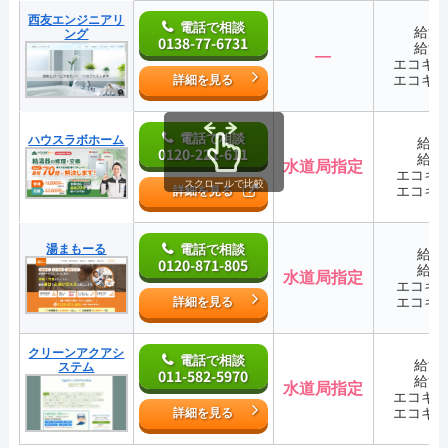
西友エンジニアリ
電話で相談
給湯
ング
0138-77-6731
給湯
―
エコキ
エコキ
詳細を見る
電話で相談
ハウスラボホーム
給湯
0120-221-611
給湯
水道局指定
エコキ
スクロールで比較
エコキ
詳細を見る
湯まもーる
電話で相談
給湯
0120-871-805
給湯
水道局指定
エコキ
エコキ
詳細を見る
クリーンアクアシ
電話で相談
給湯
ステム
011-582-5970
給湯
水道局指定
エコキ
エコキ
詳細を見る