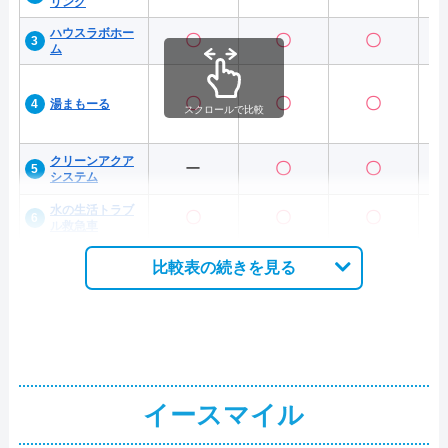
リング
ハウスラボホー
〇
〇
〇
ム
〇
〇
〇
湯まもーる
スクロールで比較
クリーンアクア
ー
〇
〇
システム
水の生活トラブ
〇
〇
〇
ル救急車
比較表の続きを見る
イースマイル