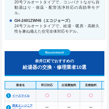
20号フルオートタイプで、コンパクトながら自
動湯はり・保温・配管洗浄対応の高効率モデ
ル。
GH-2401ZWH6（エコジョーズ）
24号フルオートタイプで、給湯・暖房・高耐久
性を兼ね備えた住宅全体対応モデル。
奈井江町でおすすめの
給湯器の交換・修理業者10選
業者名
即日対応
出張費無料
見積無料
水
〇
〇
〇
イースマイル
西友エンジニア
ー
ー
ー