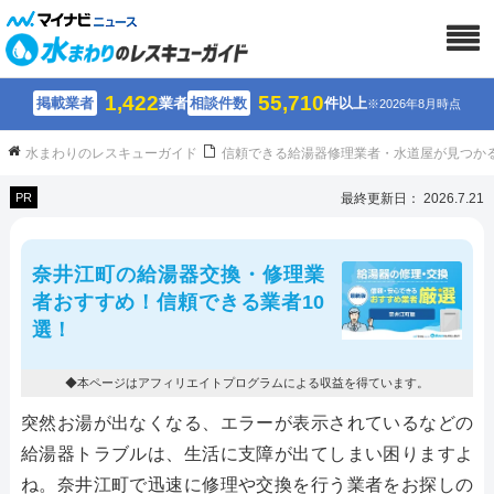
1,422
55,710
掲載業者
業者
相談件数
件以上
※2026年8月時点
水まわりのレスキューガイド
信頼できる給湯器修理業者・水道屋が見つか
PR
最終更新日： 2026.7.21
奈井江町の給湯器交換・修理業
者おすすめ！信頼できる業者10
選！
◆本ページはアフィリエイトプログラムによる収益を得ています。
突然お湯が出なくなる、エラーが表示されているなどの
給湯器トラブルは、生活に支障が出てしまい困りますよ
ね。奈井江町で迅速に修理や交換を行う業者をお探しの