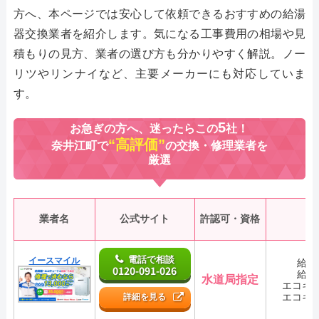
方へ、本ページでは安心して依頼できるおすすめの給湯
器交換業者を紹介します。気になる工事費用の相場や見
積もりの見方、業者の選び方も分かりやすく解説。ノー
リツやリンナイなど、主要メーカーにも対応していま
す。
5
お急ぎの方へ、迷ったらこの
社！
“高評価”
奈井江町で
の交換・修理業者を
厳選
業者名
公式サイト
許認可・資格
電話で相談
イースマイル
給湯
0120-091-026
給湯
水道局指定
エコキ
エコキ
詳細を見る