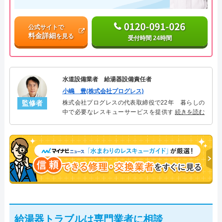
0120-091-026
公式サイトで
料金詳細
を見る
受付時間 24時間
水道設備業者 給湯器設備責任者
小嶋 豊(株式会社プログレス)
監修者
株式会社プログレスの代表取締役で22年 暮らしの
中で必要なレスキューサービスを提供する株式会社
続きを読む
プログレスにて給湯器設備を担当。水回り業務に15
年従事し、累計500件の給湯器関連のトラブルを解
決。多くのお客様に信頼される「給湯器」のスペシ
ャリスト。
給湯器トラブルは専門業者に相談