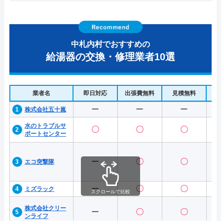
中札内村でおすすめの
給湯器の交換・修理業者10選
業者名
即日対応
出張費無料
見積無料
水
ー
ー
ー
株式会社五十嵐
水のトラブルサ
〇
〇
〇
ポートセンター
ー
〇
〇
エコ突撃隊
ー
〇
〇
ミズラック
スクロールで比較
株式会社クリー
ー
〇
〇
ンライフ