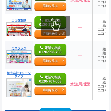
エコキ
エコキ
詳細を見る
電話で相談
エコ突撃隊
給湯
0120-272-545
給湯
―
エコキ
エコキ
詳細を見る
スクロールで比較
電話で相談
ミズラック
給湯
0120-998-798
給湯
―
エコキ
エコキ
詳細を見る
株式会社クリーン
ライフ
電話で相談
給湯
0120-707-053
給湯
水道局指定
エコキ
エコキ
詳細を見る