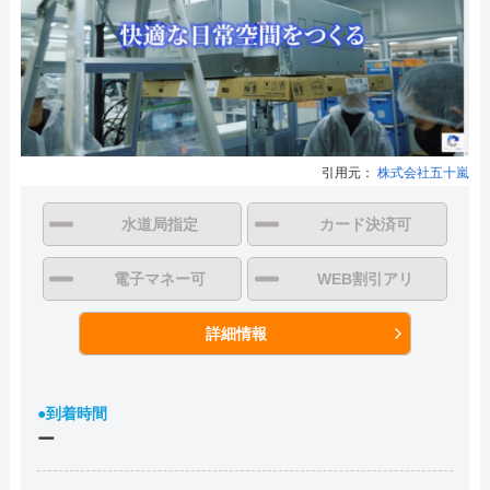
引用元：
株式会社五十嵐
水道局指定
カード決済可
電子マネー可
WEB割引アリ
詳細情報
●到着時間
ー