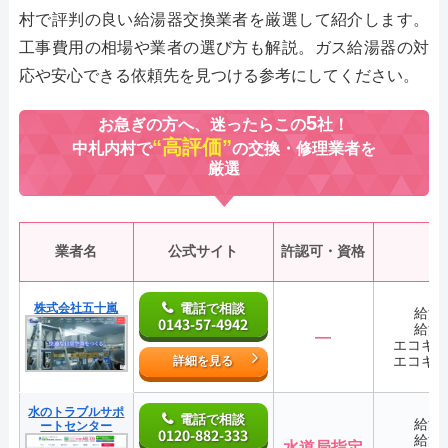
村で評判の良い給湯器交換業者を厳選して紹介します。
工事費用の相場や業者の選び方も解説。ガス給湯器の対
応や安心できる依頼先を見つける参考にしてください。
5
お急ぎの方へ、迷ったらこの
社！
“高評価”
中札内村で
の交換・修理業者を
厳選
業者名
公式サイト
許認可・資格
株式会社五十嵐
電話で相談
給湯
0143-57-4942
給湯
―
エコキ
エコキ
詳細を見る
水のトラブルサポ
電話で相談
給湯
ートセンター
0120-882-333
給湯
水道局指定