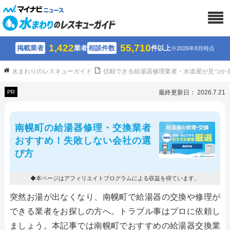
1,422
55,710
掲載業者
業者
相談件数
件以上
※2026年8月時点
水まわりのレスキューガイド
信頼できる給湯器修理業者・水道屋が見つか
PR
最終更新日： 2026.7.21
南幌町の給湯器修理・交換業者
おすすめ！失敗しない会社の選
び方
◆本ページはアフィリエイトプログラムによる収益を得ています。
突然お湯が出なくなり、南幌町で給湯器の交換や修理が
できる業者をお探しの方へ。トラブル事はプロに依頼し
ましょう。本記事では南幌町でおすすめの給湯器交換業