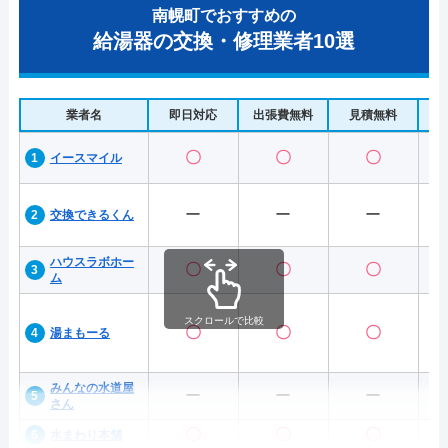
南幌町でおすすめの
給湯器の交換・修理業者10選
業者名
即日対応
出張費無料
見積無料
水
〇
〇
〇
イースマイル
ー
ー
ー
交換できるくん
ハウスラボホー
〇
〇
〇
ム
スクロールで比較
〇
〇
〇
湯まもーる
みんなの水道屋
ー
ー
ー
さん
〇
〇
〇
水まわり本舗