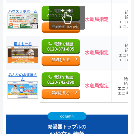
電話で相談
ハウスラボホーム
給湯
0120-221-611
給湯
水道局指定
エコキ
エコキ
詳細を見る
スクロールで比較
湯まもーる
電話で相談
給湯
0120-871-805
給湯
水道局指定
エコキ
エコキ
詳細を見る
みんなの水道屋さ
電話で相談
給湯
ん
0120-742-190
給湯
水道局指定
エコキ
エコキ
詳細を見る
給湯器トラブルの