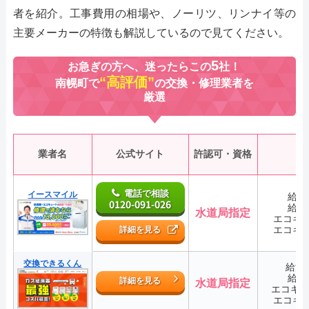
者を紹介。工事費用の相場や、ノーリツ、リンナイ等の
主要メーカーの特徴も解説しているので見てください。
5
お急ぎの方へ、迷ったらこの
社！
“高評価”
南幌町で
の交換・修理業者を
厳選
業者名
公式サイト
許認可・資格
電話で相談
イースマイル
給湯
0120-091-026
給湯
水道局指定
エコキ
エコキ
詳細を見る
交換できるくん
給湯
給湯
詳細を見る
水道局指定
エコキ
エコキ